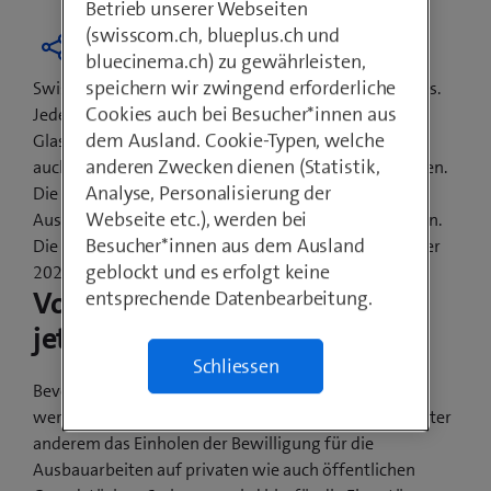
Betrieb unserer Webseiten
(swisscom.ch, blueplus.ch und
bluecinema.ch) zu gewährleisten,
speichern wir zwingend erforderliche
Swisscom baut ihre Breitbandnetze kontinuierlich aus.
Cookies auch bei Besucher*innen aus
Jede Schweizer Gemeinde wird mit
dem Ausland. Cookie-Typen, welche
Glasfasertechnologien ausgebaut. Davon profitieren
anderen Zwecken dienen (Statistik,
auch die Einwohnerinnen und Einwohner von Remigen.
Analyse, Personalisierung der
Die Gemeindevertretung und Swisscom haben den
Webseite etc.), werden bei
Ausbau sowie den Baubeginn gemeinsam besprochen.
Besucher*innen aus dem Ausland
Die ersten sichtbaren Bauarbeiten beginnen ab Winter
geblockt und es erfolgt keine
2021/22.
Vorarbeiten beginnen bereits
entsprechende Datenbearbeitung.
jetzt
Schliessen
Bevor ab Winter 2021/22 die Glasfaserkabel verlegt
werden, sind noch Vorarbeiten nötig. Dazu gehört unter
anderem das Einholen der Bewilligung für die
Ausbauarbeiten auf privaten wie auch öffentlichen