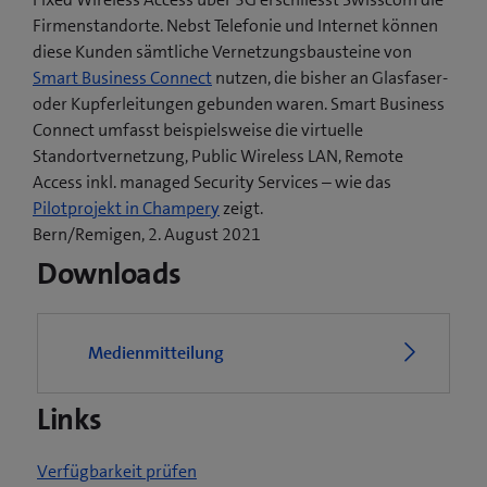
Firmenstandorte. Nebst Telefonie und Internet können
diese Kunden sämtliche Vernetzungsbausteine von
Smart Business Connect
nutzen, die bisher an Glasfaser-
oder Kupferleitungen gebunden waren. Smart Business
Connect umfasst beispielsweise die virtuelle
Standortvernetzung, Public Wireless LAN, Remote
Access inkl. managed Security Services – wie das
(
Pilotprojekt in Champery
zeigt.
ö
Bern/Remigen, 2. August 2021
f
Downloads
f
n
e
Medienmitteilung
t
e
Links
i
n
n
Verfügbarkeit prüfen