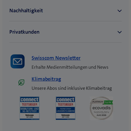
e
n
s
t
e
r
)
Swisscom Newsletter
Erhalte Medienmitteilungen und News
Klimabeitrag
Unsere Abos sind inklusive Klimabeitrag