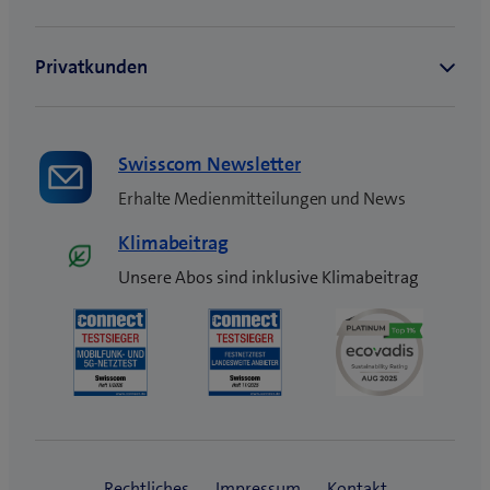
s
t
e
r
)
Swisscom Newsletter
Erhalte Medienmitteilungen und News
Klimabeitrag
Unsere Abos sind inklusive Klimabeitrag