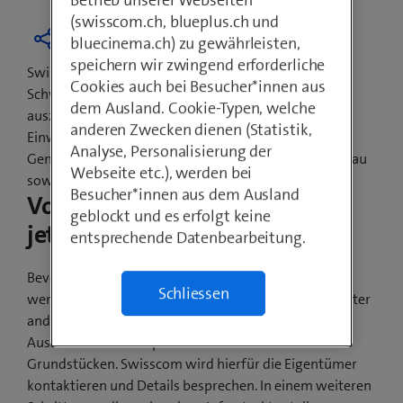
Betrieb unserer Webseiten
(swisscom.ch, blueplus.ch und
bluecinema.ch) zu gewährleisten,
speichern wir zwingend erforderliche
Swisscom hat das Versprechen abgegeben, jede
Cookies auch bei Besucher*innen aus
Schweizer Gemeinde mit Glasfasertechnologien
dem Ausland. Cookie-Typen, welche
auszubauen. Davon profitieren auch die
anderen Zwecken dienen (Statistik,
Einwohnerinnen und Einwohner von Eptingen. Die
Analyse, Personalisierung der
Gemeindevertretung und Swisscom haben den Ausbau
Webseite etc.), werden bei
sowie den Baubeginn gemeinsam besprochen.
Besucher*innen aus dem Ausland
Vorarbeiten beginnen bereits
geblockt und es erfolgt keine
jetzt
entsprechende Datenbearbeitung.
Bevor ab Anfang 2022 die Glasfaserkabel verlegt
Schliessen
werden, sind noch Vorarbeiten nötig. Dazu gehört unter
anderem das Einholen der Bewilligung für die
Ausbauarbeiten auf privaten wie auch öffentlichen
Grundstücken. Swisscom wird hierfür die Eigentümer
kontaktieren und Details besprechen. In einem weiteren