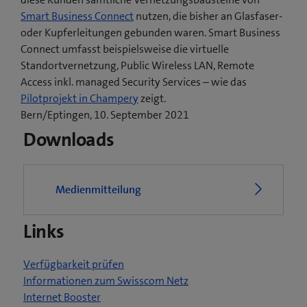
Smart Business Connect
nutzen, die bisher an Glasfaser-
oder Kupferleitungen gebunden waren. Smart Business
Connect umfasst beispielsweise die virtuelle
Standortvernetzung, Public Wireless LAN, Remote
Access inkl. managed Security Services – wie das
(
Pilotprojekt in Champery
zeigt.
ö
Bern/Eptingen, 10. September 2021
f
Downloads
f
n
e
Medienmitteilung
t
e
Links
i
n
n
Verfügbarkeit prüfen
e
Informationen zum Swisscom Netz
u
Internet Booster