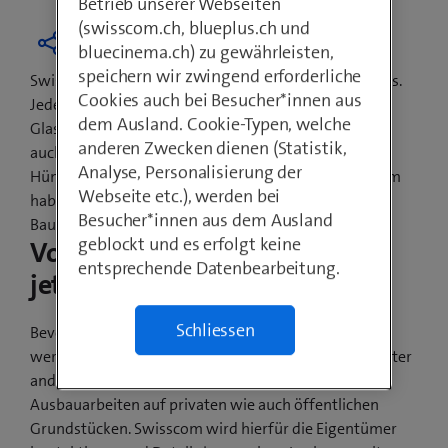
Betrieb unserer Webseiten
(swisscom.ch, blueplus.ch und
bluecinema.ch) zu gewährleisten,
speichern wir zwingend erforderliche
Swisscom baut ihre Breitbandnetze kontinuierlich aus.
Cookies auch bei Besucher*innen aus
Jede Schweizer Gemeinde wird mit
dem Ausland. Cookie-Typen, welche
Glasfasertechnologien ausgebaut. Davon profitieren
anderen Zwecken dienen (Statistik,
auch die Einwohnerinnen und Einwohner von
Analyse, Personalisierung der
Hüntwangen. Die Gemeindevertretung und Swisscom
Webseite etc.), werden bei
haben den Ausbau besprochen. Die ersten sichtbaren
Besucher*innen aus dem Ausland
Bauarbeiten beginnen im Winter 2022.
geblockt und es erfolgt keine
Vorarbeiten beginnen bereits
entsprechende Datenbearbeitung.
jetzt
Schliessen
Bevor ab Winter 2022 die Glasfaserkabel verlegt
werden, sind noch Vorarbeiten nötig. Dazu gehört unter
anderem das Einholen der Bewilligung für die
Ausbauarbeiten auf privaten wie auch öffentlichen
Grundstücken. Swisscom wird hierfür die Eigentümer