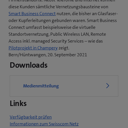
diese Kunden sämtliche Vernetzungsbausteine von
Smart Business Connect
nutzen, die bisher an Glasfaser-
oder Kupferleitungen gebunden waren. Smart Business
Connect umfasst beispielsweise die virtuelle
Standortvernetzung, Public Wireless LAN, Remote
Access inkl. managed Security Services – wie das
(
Pilotprojekt in Champery
zeigt.
ö
Bern/Hüntwangen, 20. September 2021
f
Downloads
f
n
e
Medienmitteilung
t
e
Links
i
n
n
Verfügbarkeit prüfen
e
Informationen zum Swisscom Netz