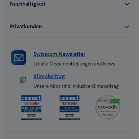
n
s
t
e
r
)
Swisscom Newsletter
Erhalte Medienmitteilungen und News
Klimabeitrag
Unsere Abos sind inklusive Klimabeitrag