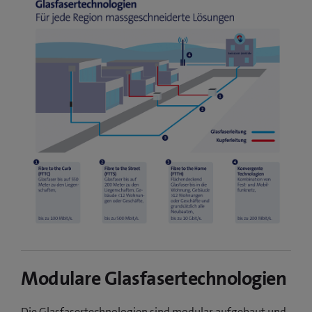
Modulare Glasfasertechnologien
Die Glasfasertechnologien sind modular aufgebaut und