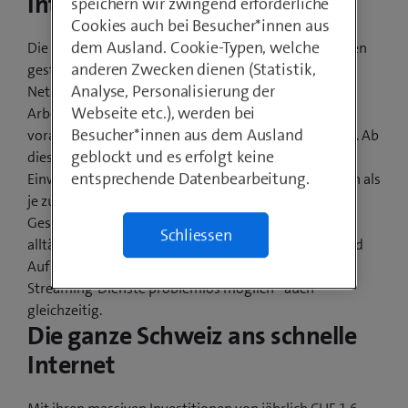
Internet
speichern wir zwingend erforderliche
Cookies auch bei Besucher*innen aus
dem Ausland. Cookie-Typen, welche
Die Bauarbeiten in Rohrbach haben vor wenigen Tagen
anderen Zwecken dienen (Statistik,
gestartet und werden von Cablex, einem
Analyse, Personalisierung der
Netzbaupartner von Swisscom, verantwortet. Die
Webseite etc.), werden bei
Arbeiten dauern mehrere Monate und werden
Besucher*innen aus dem Ausland
voraussichtlich im Sommer 2022 abgeschlossen sein. Ab
geblockt und es erfolgt keine
diesem Zeitpunkt können die Einwohnerinnen und
entsprechende Datenbearbeitung.
Einwohner von Rohrbach schneller im Internet surfen als
je zuvor. Dank Glasfaser bis zu 500 Mbit/s. Mit dieser
Geschwindigkeit sind bandbreitenintensive oder
Schliessen
alltägliche Anwendungen wie Blue TV mit Replay- und
Aufnahmefunktionen, Surfen im Internet und
Streaming-Dienste problemlos möglich - auch
gleichzeitig.
Die ganze Schweiz ans schnelle
Internet