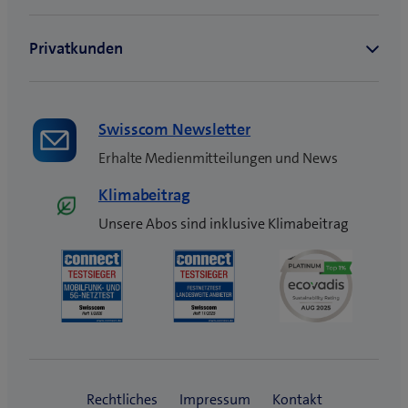
s
t
e
r
)
Swisscom Newsletter
Erhalte Medienmitteilungen und News
Klimabeitrag
Unsere Abos sind inklusive Klimabeitrag