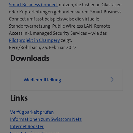
Smart Business Connect
nutzen, die bisher an Glasfaser-
oder Kupferleitungen gebunden waren. Smart Business
Connect umfasst beispielsweise die virtuelle
Standortvernetzung, Public Wireless LAN, Remote
Access inkl. managed Security Services – wie das
(
Pilotprojekt in Champery
zeigt.
ö
Bern/Rohrbach, 25. Februar 2022
f
Downloads
f
n
e
Medienmitteilung
t
e
Links
i
n
n
Verfügbarkeit prüfen
e
Informationen zum Swisscom Netz
u
Internet Booster
e