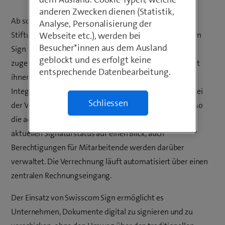
anderen Zwecken dienen (Statistik,
Ab sofort profitieren Startups, KMU, Vereine und
Analyse, Personalisierung der
Stiftungen beim elektronischen Signieren mit Swisscom
Webseite etc.), werden bei
Besucher*innen aus dem Ausland
Sign von einem speziell auf ihre Bedürfnisse
geblockt und es erfolgt keine
zugeschnittenen Cockpit. Die Online-Lösung ermöglicht
entsprechende Datenbearbeitung.
ihnen eine sofortige Nutzung ohne jegliche
Integrationsaufwände. Sie unterstützt Unternehmen bei
Schliessen
der Verwaltung ihrer Signaturdienste und vereinfacht so
die administrativen Prozesse. Das Cockpit zeigt den
aktuellen Signaturstatus auf einen Blick, auch
Berechtigungen für Mitarbeitende werden darüber
verwaltet. Die Verrechnung läuft automatisiert über einen
zentralen Rechnungseingang.
Der Einsatz von Swisscom Sign ermöglicht es
Unternehmen, Dokumente digital zu signieren und zu