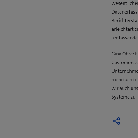
wesentlicher
Datenerfassu
Berichterst
erleichtert 
umfassender
Gina Obrecht
Customers, 
Unternehmen 
mehrfach fü
wir auch uns
Systeme zu i