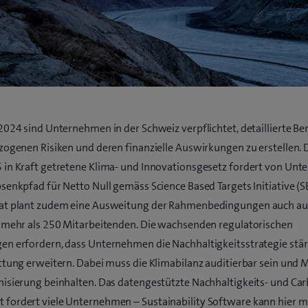
2024 sind Unternehmen in der Schweiz verpflichtet, detaillierte Be
zogenen Risiken und deren finanzielle Auswirkungen zu erstellen. 
 in Kraft getretene Klima- und Innovationsgesetz fordert von Un
senkpfad für Netto Null gemäss Science Based Targets Initiative (SB
at plant zudem eine Ausweitung der Rahmenbedingungen auch auf
 mehr als 250 Mitarbeitenden. Die wachsenden regulatorischen
n erfordern, dass Unternehmen die Nachhaltigkeitsstrategie stär
ttung erweitern. Dabei muss die Klimabilanz auditierbar sein un
isierung beinhalten. Das datengestützte Nachhaltigkeits- und Ca
fordert viele Unternehmen – Sustainability Software kann hier m