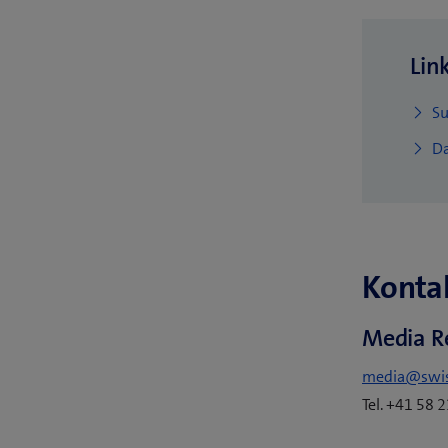
Lin
Su
Da
Kontak
Media R
media@swi
Tel. +41 58 