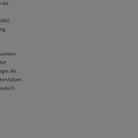
n die
LLMs)
ung
Business
tet
gie. Als
terstützen
ende IT-