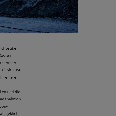
richte über
Das per
ternehmen
TI) bis 2050.
 kleinere
ken und die
d Massnahmen
rbon-
assgeblich