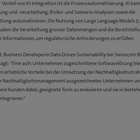
 Vorteil von KI-Integration ist die Prozessautomatisierung. KI kan
ng und -verarbeitung, Risiko- und Szenario-Analysen sowie die
attung automatisieren. Die Nutzung von Large Language Models (
zudem die Verarbeitung grosser Datenmengen und die Bereitstell
 Informationen, um regulatorische Anforderungen zu erfüllen.
, Business Developerin Data Driven Sustainability bei Swisscom 
sagt: "Eine aufs Unternehmen zugeschnittene Softwarelösung bie
erhebliche Vorteile bei der Umsetzung der Nachhaltigkeitsstrate
r Nachhaltigkeitsmanagement ausgezeichnetes Unternehmen un
ere Kunden dabei, geeignete Tools zu evaluieren und sie in besteh
ntegrieren."