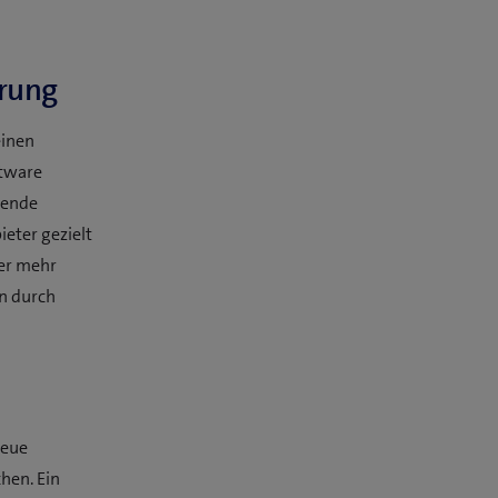
rung
einen
ftware
mende
eter gezielt
er mehr
n durch
neue
hen. Ein