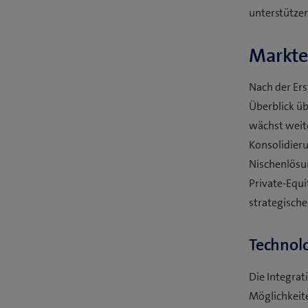
unterstützen
Markte
Nach der Ers
Überblick üb
wächst weite
Konsolidier
Nischenlösu
Private-Equ
strategische
Technolo
Die Integrat
Möglichkeite