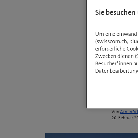
unterstü
Sie besuchen 
Nachhalt
transpa
Um eine einwandfr
Regulato
(swisscom.ch, blu
Directiv
erforderliche Coo
geprägt 
Zwecken dienen (St
Besucher*innen au
Integrat
Datenbearbeitung
Effizien
ermöglic
Von
Armin Sc
20. Februar 2