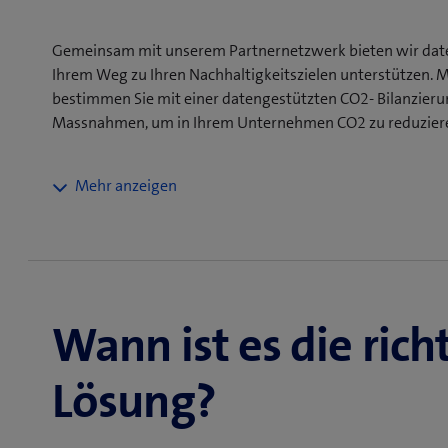
Gemeinsam mit unserem Partnernetzwerk bieten wir daten­
Ihrem Weg zu Ihren Nachhaltigkeitszielen unterstützen. Ma
bestimmen Sie mit einer datengestützten CO2- Bilanzierun
Massnahmen, um in Ihrem Unternehmen CO2 zu reduzier
Data Driven Sustainability bedeutet, moderne Tools zu
Nachhaltigkeitsmanagement zu vereinfachen und zu 
von Unternehmen zu reduzieren. Mit einer Carbon-Ma
datengestützte Entscheidungen und legen den Grunds
Reduktionsmassnahmen – alles nach dem SBTi-Standa
Wann ist es die rich
Mit einem automatisierten CO2- und ESG-Reporting be
Lieferkette und erfüllen strenge Regulatorien, sonder
Lösung?
Datentransparenz und stellen die Verfügbarkeit der D
Vertrauen, verbessert die Reputation, sorgt für ein 
hilft bei Einstufungen von Ratingagenturen, was positi