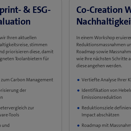
print- & ESG-
Co-Creation 
aluation
Nachhaltigkei
r Ihren aktuellen
In einem Workshop eruier
altigkeitsreise, stimmen
Reduktionsmassnahmen und
d priorisieren diese, damit
Roadmap sowie Massnahmen
gneten Toolanbietern für
wie Ihre nächsten Schritte 
diese angehen werden.
 zum Carbon Management
Vertiefte Analyse Ihrer 
isierung der
Identifikation von Hebel
en
Emissionsreduktion
tervergleich zur
Reduktionsziele definier
ware-Tools
Impact abschätzen
n und
Roadmap mit Massnahme