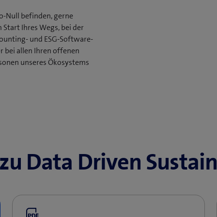
to-Null befinden, gerne
 Start Ihres Wegs, bei der
ounting- und ESG-Software-
r bei allen Ihren offenen
ersonen unseres Ökosystems
 Dekarbonisierung der
nd schaffen eine Basis für
rch Ihre Datenbasis
gern lässt und wo Kosten zu
u Data Driven Sustain
2-Bilanz. Schaffen Sie damit
ren Sie Stellhebel, um Ihre
sich einen