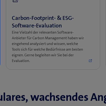
 verschaffen, den
derte Regulatorien
lares, wachsendes An