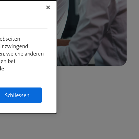
ebseiten
wir zwingend
en, welche anderen
den bei
de
Schliessen