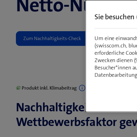
Netto-Null
Sie besuchen 
Um eine einwandfr
(swisscom.ch, blu
erforderliche Coo
Zwecken dienen (St
Besucher*innen au
Datenbearbeitung
Produkt inkl. Klimabeitrag
Nachhaltigkeit ist zu e
Wettbewerbsfaktor ge