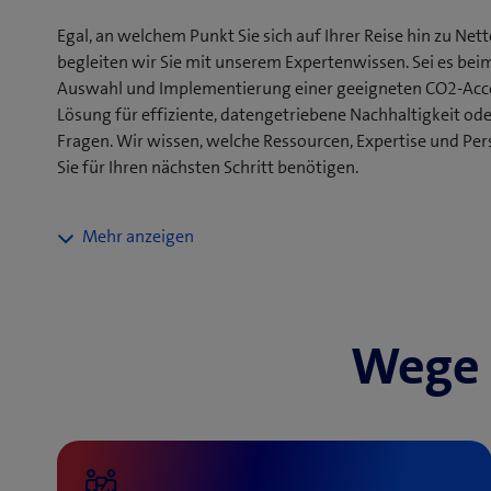
Egal, an welchem Punkt Sie sich auf Ihrer Reise hin zu Net
begleiten wir Sie mit unserem Expertenwissen. Sei es beim
Auswahl und Implementierung einer geeigneten CO2-Acc
Lösung für effiziente, datengetriebene Nachhaltigkeit ode
Fragen. Wir wissen, welche Ressourcen, Expertise und P
Sie für Ihren nächsten Schritt benötigen.
Mit Ihrem Engagement unterstützen Sie nicht nur die
Schweiz, Sie stärken gleichzeitig Ihren Markennamen u
vertrauensvolle Kundenbeziehungen. Gewinnen Sie du
spannende Einblicke, wo sich die Effizienz weiter stei
Wege z
senken sind.
Erstellen Sie mit Hilfe eines Tools datenbasiert Ihre CO
Transparenz, reduzieren Sie Komplexität und identifizie
CO2-Emissionen effektiv zu senken. Damit können Sie 