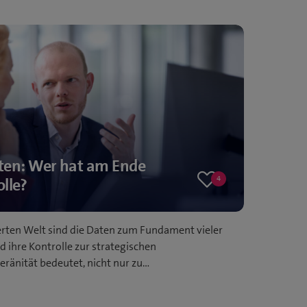
en: Wer hat am Ende
4
olle?
4
likes
ierten Welt sind die Daten zum Fundament vieler
ihre Kontrolle zur strategischen
änität bedeutet, nicht nur zu…