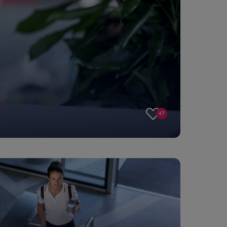
47
47
likes