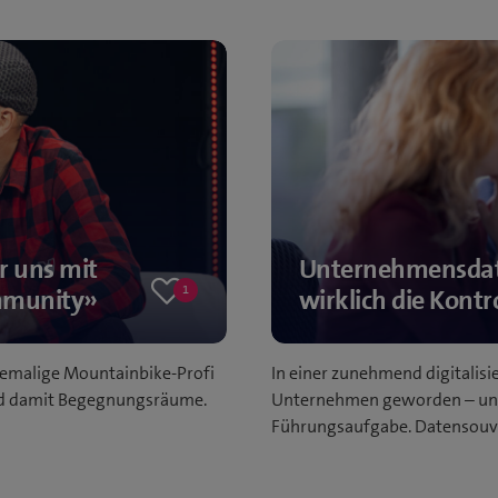
r uns mit
Unternehmensdat
1
mmunity»
wirklich die Kontr
One
like
hemalige Mountainbike-Profi
In einer zunehmend digitalis
und damit Begegnungsräume.
Unternehmen geworden – und 
Führungsaufgabe. Datensouver