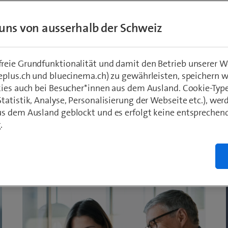
m
uns von ausserhalb der Schweiz
entscheidende
eie Grundfunktionalität und damit den Betrieb unserer W
eplus.ch und bluecinema.ch) zu gewährleisten, speichern 
kies auch bei Besucher*innen aus dem Ausland. Cookie-Typ
atistik, Analyse, Personalisierung der Webseite etc.), wer
künstlicher Intelligenz wird
s dem Ausland geblockt und es erfolgt keine entsprechen
sfaktor. Denn sind
.
rsprüchlich, sinken Nutzen,