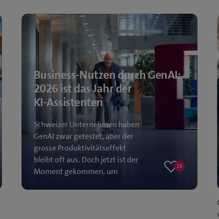
Business-Nutzen durch GenAI:
2026 ist das Jahr der
KI‑Assistenten
Schweizer Unternehmen haben
GenAI zwar getestet, aber der
grosse Produktivitätseffekt
bleibt oft aus. Doch jetzt ist der
15
Moment gekommen, um
15
likes
generative künstliche Intelligenz
in Form…