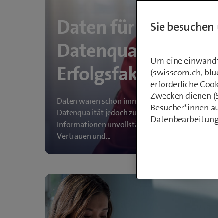
Daten für KI: Waru
Sie besuchen 
Datenqualität der 
Um eine einwandfr
Erfolgsfaktor ist
(swisscom.ch, blu
erforderliche Coo
Zwecken dienen (St
Daten waren schon immer geschäftskritisch. Mit 
Besucher*innen au
Datenqualität jedoch zum entscheidenden Erfolg
Datenbearbeitung
Informationen unvollständig, veraltet oder wide
Vertrauen und…