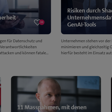
Risiken durch Sha
herheit
Unternehmensdate
33
GenAI-Tools
33
likes
gen für Datenschutz und
Unternehmen stehen vor der 
 Verantwortlichkeiten
minimieren und gleichzeitig 
attacken und können fatale…
hierfür besteht im Einsatz aut
11 Massnahmen, mit denen