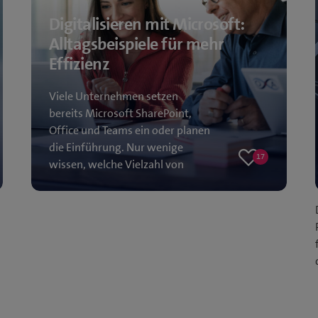
Digitalisieren mit Microsoft:
Alltagsbeispiele für mehr
Effizienz
Viele Unternehmen setzen
bereits Microsoft SharePoint,
Office und Teams ein oder planen
die Einführung. Nur wenige
17
wissen, welche Vielzahl von
17
likes
Werkzeugen sie damit erhalten
und…