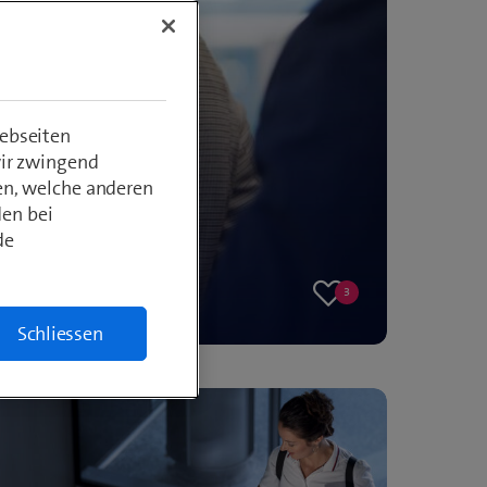
ebseiten
wir zwingend
en, welche anderen
den bei
de
3
3
likes
Schliessen