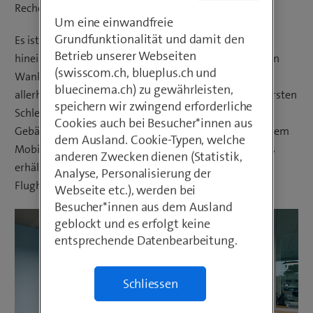
Rechenzentrum? Doch lesen Sie weiter.
Um eine einwandfreie
Grundfunktionalität und damit den
Es ist, vorsichtig ausgedrückt, nicht sehr einfach, hier
Betrieb unserer Webseiten
hineinzukommen. Das Rechenzentrum der Swisscom in
(swisscom.ch, blueplus.ch und
Wankdorf, einem Berner Vorort, erfüllt selbst die
bluecinema.ch) zu gewährleisten,
allerhöchsten Sicherheitsanforderungen. Nach einer ersten
speichern wir zwingend erforderliche
Schleuse, die man passieren muss, um überhaupt ins
Cookies auch bei Besucher*innen aus
Gebäude zu kommen, muss sich der Besucher von seinem
dem Ausland. Cookie-Typen, welche
Mobiltelefon trennen. Im Austausch für einen Ausweis
anderen Zwecken dienen (Statistik,
erhält er einen Besucher-Badge und geht dann wie am
Analyse, Personalisierung der
Flughafen durch einen Metalldetektor.
Webseite etc.), werden bei
Besucher*innen aus dem Ausland
geblockt und es erfolgt keine
entsprechende Datenbearbeitung.
Schliessen