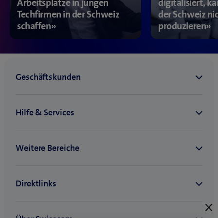
Arbeitsplätze in jungen
digitalisiert, 
Techfirmen in der Schweiz
der Schweiz ni
schaffen»
produzieren»
E
s