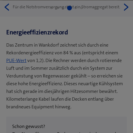
Previous
N
Für die Notstromversorgung steht ein Stromaggregat bereit.
4
1
2
3
5
6
Energieeffizienzrekord
Das Zentrum in Wankdorf zeichnet sich durch eine
Rekordenergieeffizienz von 84 % aus (entspricht einem
PUE-Wert
von 1,2). Die Rechner werden durch rotierende
Luft und im Sommer zusätzlich durch ein System zur
Verdunstung von Regenwasser gekühlt – so erreichen sie
diese hohe Energieeffizienz. Dieses neuartige Kühlsystem
hat sich gerade im diesjährigen Hitzesommer bewährt.
Kilometerlange Kabel laufen die Decken entlang über
brandneues Equipment hinweg.
Schon gewusst?