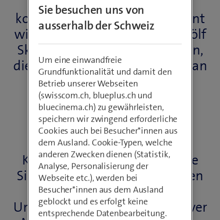
Wintersaison – und
Sie besuchen uns von
kommuniziert heute so effizient
ausserhalb der Schweiz
wie nie zuvor. Zwei Länder, zwölf
Skigebiete und eine Dimension,
Um eine einwandfreie
die man erst begreift, wenn man
Grundfunktionalität und damit den
mitten drinsteht. Mit neuer
Betrieb unserer Webseiten
digitaler
(swisscom.ch, blueplus.ch und
bluecinema.ch) zu gewährleisten,
Sprechfunkkommunikation
speichern wir zwingend erforderliche
vereinfachen die
Cookies auch bei Besucher*innen aus
Verantwortlichen die
dem Ausland. Cookie-Typen, welche
anderen Zwecken dienen (Statistik,
Koordination und steigern die
Analyse, Personalisierung der
Sicherheit und Effizienz auf den
Webseite etc.), werden bei
gesamten 400 km². Mit der
Besucher*innen aus dem Ausland
geblockt und es erfolgt keine
Umstellung auf Push to talk over
entsprechende Datenbearbeitung.