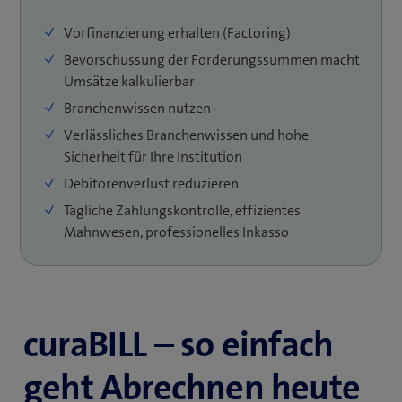
Ihre Liquidität und minimieren Debitorenverluste.
Vorfinanzierung erhalten (Factoring)
Dank nahtloser Integration und einem viersprachigen
Bevorschussung der Forderungssummen macht
Support profitieren Sie von einer schlanken
Umsätze kalkulierbar
Administration und mehr Zeit für Ihre Kernaufgaben
im Gesundheitswesen.
Branchenwissen nutzen
Verlässliches Branchenwissen und hohe
Sicherheit für Ihre Institution
Debitorenverlust reduzieren
Tägliche Zahlungskontrolle, effizientes
Mahnwesen, professionelles Inkasso
curaBILL – so einfach
geht Abrechnen heute