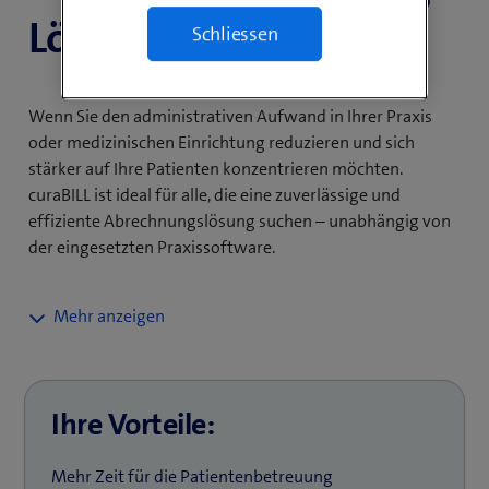
Lösung?
Schliessen
Wenn Sie den administrativen Aufwand in Ihrer Praxis
oder medizinischen Einrichtung reduzieren und sich
stärker auf Ihre Patienten konzentrieren möchten.
curaBILL ist ideal für alle, die eine zuverlässige und
effiziente Abrechnungslösung suchen – unabhängig von
der eingesetzten Praxissoftware.
curaBILL übernimmt den gesamten
Abrechnungsprozess, von der elektronischen
Annahme und Validierung über den
Rechnungsversand bis hin zum professionellen
Ihre Vorteile:
Mahnwesen und Inkasso. Mit automatisierter
Zahlungskontrolle und Vorfinanzierung sichern Sie
Mehr Zeit für die Patientenbetreuung