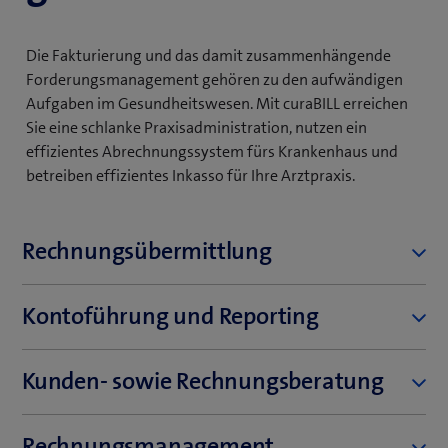
Die Fakturierung und das damit zusammenhängende
Forderungsmanagement gehören zu den aufwändigen
Aufgaben im Gesundheitswesen. Mit curaBILL erreichen
Sie eine schlanke Praxisadministration, nutzen ein
effizientes Abrechnungssystem fürs Krankenhaus und
betreiben effizientes Inkasso für Ihre Arztpraxis.
Rechnungsübermittlung
Elektronische Annahme der Rechnungen
Kontoführung und Reporting
Schemavalidierung
Monatsreporting
Elektronische Übermittlung an den Versicherer
Kunden- sowie Rechnungsberatung
Jahresabschluss
Druck und Versand via Druckzentrum an den
Viersprachige Hotline für Kunden und Patienten
Patienten
Steuerdokumente
Rechnungsmanagement