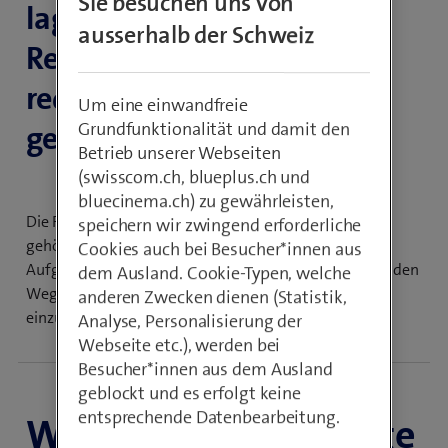
Sie besuchen uns von
lagern Sie Ihre
ausserhalb der Schweiz
Rechnungsstellung aus,
reduzieren Aufwand und
Um eine einwandfreie
Grundfunktionalität und damit den
gewinnen Zeit.
Betrieb unserer Webseiten
(swisscom.ch, blueplus.ch und
bluecinema.ch) zu gewährleisten,
Die Fakturierung und die entsprechende Verwaltung
speichern wir zwingend erforderliche
gehören zu den aufwendigsten administrativen
Cookies auch bei Besucher*innen aus
Aufgaben im Gesundheitswesen. curaBILL hilft Ihnen, den
dem Ausland. Cookie-Typen, welche
Weg zu einer schlanken Praxisadministration
anderen Zwecken dienen (Statistik,
einzuschlagen.
Analyse, Personalisierung der
Webseite etc.), werden bei
Besucher*innen aus dem Ausland
geblockt und es erfolgt keine
entsprechende Datenbearbeitung.
Wann ist es die richtige