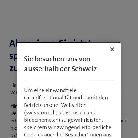
Abonnieren Sie jetzt
spannende Inhalte
Sie besuchen uns von
zum Thema eHealth
ausserhalb der Schweiz
Halten Sie sich auf dem Laufenden über Aktualitäten
Um eine einwandfreie
von Swisscom Health und Trends im Bereich eHealth.
Grundfunktionalität und damit den
Betrieb unserer Webseiten
Hinweis zur Registrierung:
(swisscom.ch, blueplus.ch und
Der Newsletter ist in Deutsch und Französisch
bluecinema.ch) zu gewährleisten,
erhältlich. Ihre Daten werden vertraulich behandelt und
speichern wir zwingend erforderliche
nicht an Dritte weitergegeben. Sie können sich
Cookies auch bei Besucher*innen aus
jederzeit wieder vom Newsletter abmelden.