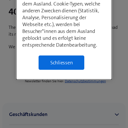
dem Ausland. Cookie-Typen, welche
404 Not Found
anderen Zwecken dienen (Statistik,
Analyse, Personalisierung der
Webseite etc.), werden bei
The resource you are looking for has been removed, had
Besucher*innen aus dem Ausland
its name changed, or is temporarily unavailable.
geblockt und es erfolgt keine
entsprechende Datenbearbeitung.
We apologize for the inconvenience.
*Unsere Datenschutzbestimmungen inklusive Online-
Schliessen
Datenschutzerklärung sowie die Möglichkeiten zum
Widerruf der Datenbearbeitung oder Abmeldung von
(
Newsletter finden Sie hier:
Datenschutzbestimmungen
o
p
e
n
s
i