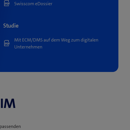
Swisscom eDossier
Studie​
Mit ECM/DMS auf dem Weg zum digitalen
Unternehmen​
CIM
 passenden