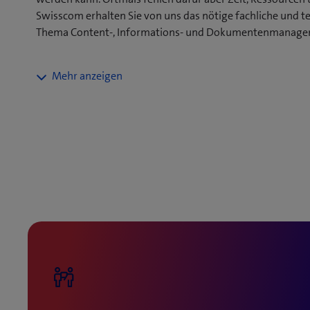
Swisscom erhalten Sie von uns das nötige fachliche und 
Thema Content-, Informations- und Dokumentenmanage
Ein Team ausgewiesener Expert*innen begleitet Sie be
Content Management-Projekts – genau dort wo Sie Un
es bei der kompletten Verwaltung Ihrer ECM-Lösung od
realistischen, rasch umsetzbaren Kosten- und Zeitplan
ICIM eignet sich auch für Unternehmen, die bereits e
diese aber modernisieren oder mit zusätzlichen Servi
beispielsweise mit Input- und Output Management-Lö
Datenarchivierung.