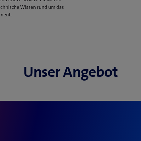
technische Wissen rund um das
ment.
i der Umsetzung Ihres
terstützung benötigen. Sei
er der Erarbeitung eines
s.
Unser Angebot
ine ECM-Lösung nutzen,
ces erweitern möchten,
sungen oder digitaler