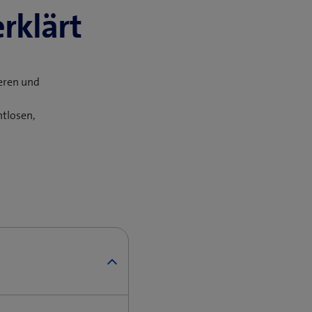
rklärt
ieren und
tlosen,