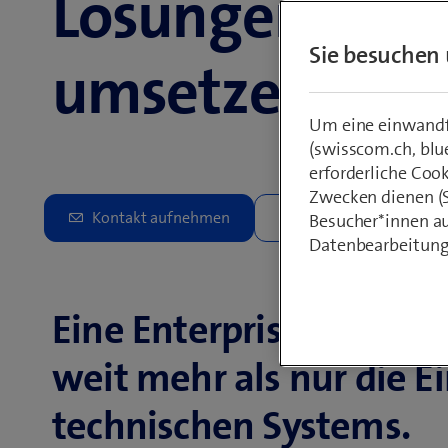
Lösungen erfol
Sie besuchen 
umsetzen
Um eine einwandfr
(swisscom.ch, blu
erforderliche Coo
Zwecken dienen (St
Besucher*innen au
Datenbearbeitung
Eine Enterprise Conte
weit mehr als nur die 
technischen Systems.