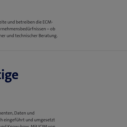
eite und betreiben die ECM-
ternehmens­bedürfnissen – ob
cher und technischer Beratung.
tige
enten, Daten und
ch eingeführt und umgesetzt
n und Know-how. Mit ICIM von