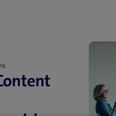
ung
Content