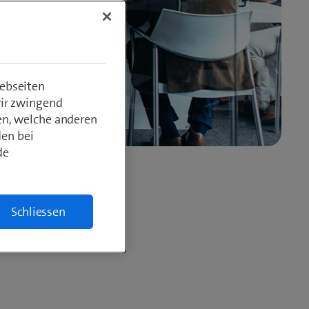
ebseiten
wir zwingend
en, welche anderen
den bei
de
Schliessen