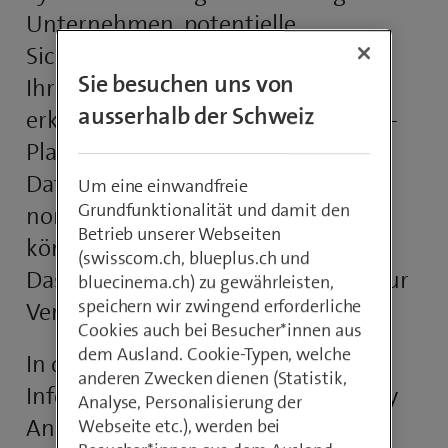
Unternehmen, potentielle
Sicherheitsvorfälle aus Log-Daten
Sie besuchen uns von
Ihrer IT-Infrastruktur frühzeitig zu
ausserhalb der Schweiz
erkennen. Die Basis bilden Big-Data-
Plattformen, die grosse
Datenvolumen sammeln,
Um eine einwandfreie
Grundfunktionalität und damit den
normalisieren und verarbeiten
Betrieb unserer Webseiten
können. Die Ergebnisse stehen auf
(swisscom.ch, blueplus.ch und
Dashboards zur weiteren Analyse zur
bluecinema.ch) zu gewährleisten,
speichern wir zwingend erforderliche
Verfügung.
Cookies auch bei Besucher*innen aus
dem Ausland. Cookie-Typen, welche
In diesem Whitepaper erhalten Sie
anderen Zwecken dienen (Statistik,
Informationen darüber, wie Security
Analyse, Personalisierung der
Analytics funktioniert und welchen
Webseite etc.), werden bei