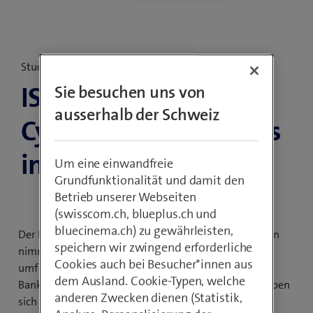
Studie
ISG Provider Lens™ –
Sie besuchen uns von
ausserhalb der Schweiz
Cybersecurity-Services
in der Schweiz 2024
Um eine einwandfreie
Grundfunktionalität und damit den
Betrieb unserer Webseiten
(swisscom.ch, blueplus.ch und
bluecinema.ch) zu gewährleisten,
Der Beratungsbedarf rund um neuartige Bedrohungen
speichern wir zwingend erforderliche
nimmt zu. Das gilt insbesondere für Branchen, die
Cookies auch bei Besucher*innen aus
umfangreiche virtuelle Assets schützen müssen, wie
dem Ausland. Cookie-Typen, welche
Banken und Versicherungen. Erste Serviceanbieter haben
anderen Zwecken dienen (Statistik,
sich deshalb bereits auf entsprechende