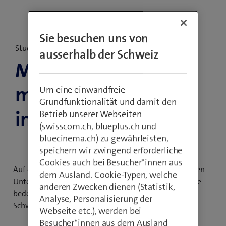
Sie besuchen uns von
Studie
ausserhalb der Schweiz
MSM Studie: Der
moderne Arbeitsplatz
Um eine einwandfreie
Grundfunktionalität und damit den
in Schweizer KMU
Betrieb unserer Webseiten
(swisscom.ch, blueplus.ch und
bluecinema.ch) zu gewährleisten,
speichern wir zwingend erforderliche
Cookies auch bei Besucher*innen aus
Auf der Investitionsagenda von kleineren und mittleren
dem Ausland. Cookie-Typen, welche
Unternehmen nehmen Arbeitsplatz und Mobilität eine
anderen Zwecken dienen (Statistik,
bedeutende Rolle ein. Das MSM Research Institut hat
Analyse, Personalisierung der
Schweizer KMU dazu befragt.
Webseite etc.), werden bei
Besucher*innen aus dem Ausland