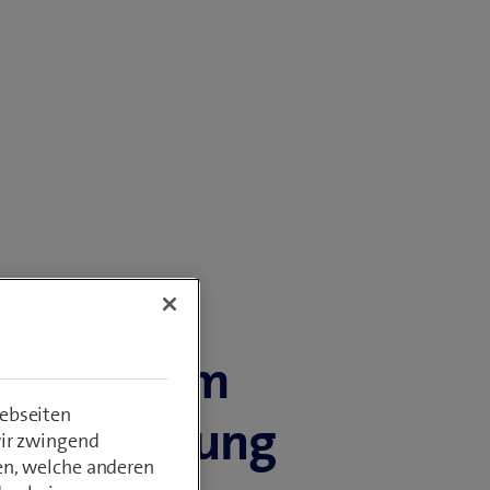
ynamik im
ebseiten
gitalisierung
wir zwingend
en, welche anderen