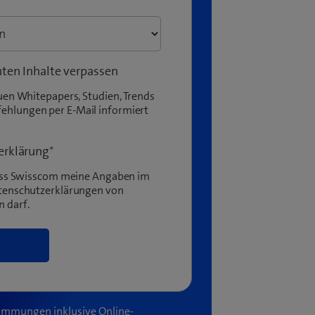
nten Inhalte verpassen
uen Whitepapers, Studien, Trends
hlungen per E-Mail informiert
erklärung
*
dass Swisscom meine Angaben im
atenschutzerklärungen von
 darf.
immungen inklusive Online-