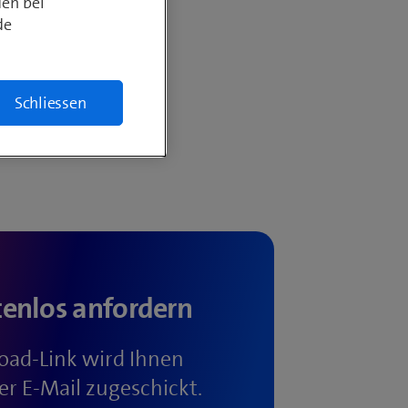
rona
den bei
de
Schliessen
tenlos anfordern
ad-Link wird Ihnen
 E-Mail zugeschickt.