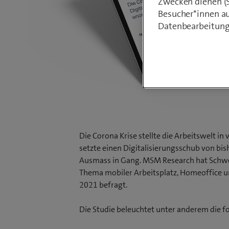
Zwecken dienen (St
Besucher*innen au
Datenbearbeitung
Die Corona Krise stellte die Arbeitswelt i
setzte einen Digitalisierungsschub von bi
Ausmass in Gang. MSM Research hat Sch
Thema mobiler Arbeitsplatz, Homeoffice 
2021 befragt.
Die Studie beleuchtet unter anderem die 