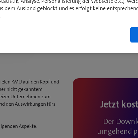
wegen Co
atistik, Analyse, Personalisierung der Webseite etc.), wer
s dem Ausland geblockt und es erfolgt keine entsprechen
.
n vielen KMU auf den Kopf und
sher nicht gekanntem
weizer Unternehmen zum
Jetzt kos
und den Auswirkungen fürs
Der Downlo
folgenden Aspekte:
umgehend per