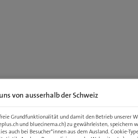
Studie
uns von ausserhalb der Schweiz
Enorme D
eie Grundfunktionalität und damit den Betrieb unserer W
Bereich Di
eplus.ch und bluecinema.ch) zu gewährleisten, speichern 
kies auch bei Besucher*innen aus dem Ausland. Cookie-Typ