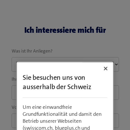
Ich interessiere mich für
Was ist Ihr Anliegen?
Sie besuchen uns von
Ihr Anliegen
*
ausserhalb der Schweiz
Um eine einwandfreie
Vorname
*
Nachname
*
Grundfunktionalität und damit den
Betrieb unserer Webseiten
(swisscom.ch, blueplus.ch und