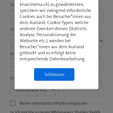
bluecinema.ch) zu gewährleisten,
Firma / Institution
*
speichern wir zwingend erforderliche
Cookies auch bei Besucher*innen aus
dem Ausland. Cookie-Typen, welche
anderen Zwecken dienen (Statistik,
Fachbereich
*
Analyse, Personalisierung der
Webseite etc.), werden bei
Besucher*innen aus dem Ausland
geblockt und es erfolgt keine
Geschäftliche E-Mail-Adresse
*
entsprechende Datenbearbeitung.
Schliessen
Vorwahl
*
Telefon
*
Keine relevanten Inhalte verpassen
Ja, ich möchte zu neuen Whitepapers, Studien, Trends