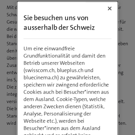
Mit der Entwicklung der Softwarelösung GS-H steht für
Schweizer Spitäler, Kliniken und andere
Sie besuchen uns von
Gesundheitseinrichtungen eine innovative Alternative für
ausserhalb der Schweiz
die weit verbreitete Branchenlösung IS-H von SAP bereit.
Bei der Weiterentwicklung auf Basis IS-H waren
Standardisierung und Integration wichtige Aspekte. Neben
Um eine einwandfreie
den Kernfunktionen, die von IS-H nahtlos in GS-H
Grundfunktionalität und damit den
übernommen wurden, konnten auch bisherige
Betrieb unserer Webseiten
Zusatzfunktionen, welche durch die Leistungserbringer
(swisscom.ch, blueplus.ch und
entwickelt wurden, und Add-ons direkt durch die Lösung
bluecinema.ch) zu gewährleisten,
ins S/4HANA integriert werden.
speichern wir zwingend erforderliche
Die zukunftssichere Anwendung ist zudem hoch
Cookies auch bei Besucher*innen aus
integrierbar und interoperabel mit der klinischen,
dem Ausland. Cookie-Typen, welche
versicherungstechnischen und behördlichen Aussenwelt.
anderen Zwecken dienen (Statistik,
Die Interoperabilität ist durch die Unterstützung von
Analyse, Personalisierung der
Standards wie HL7, FHIR oder SHIP gewährleistet. GS-H
Webseite etc.), werden bei
wird auch mit kommenden Branchenstandards mithalten.
Besucher*innen aus dem Ausland