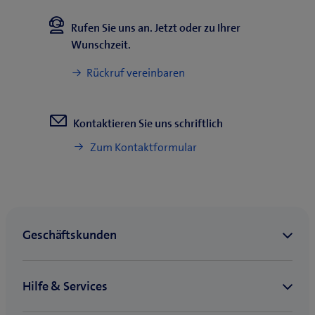
e
s
Rufen Sie uns an. Jetzt oder zu Ihrer
F
Wunschzeit.
e
n
Rückruf vereinbaren
s
t
e
Kontaktieren Sie uns schriftlich
r
Zum Kontaktformular
)