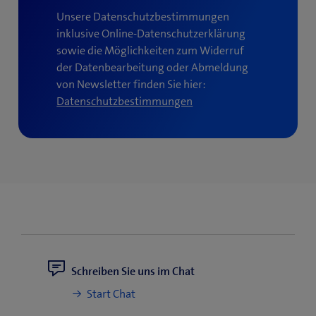
Unsere Datenschutzbestimmungen
inklusive Online-Datenschutzerklärung
sowie die Möglichkeiten zum Widerruf
der Datenbearbeitung oder Abmeldung
von Newsletter finden Sie hier:
(
Datenschutzbestimmungen
ö
f
f
n
e
t
e
i
n
n
Schreiben Sie uns im Chat
e
Start Chat
u