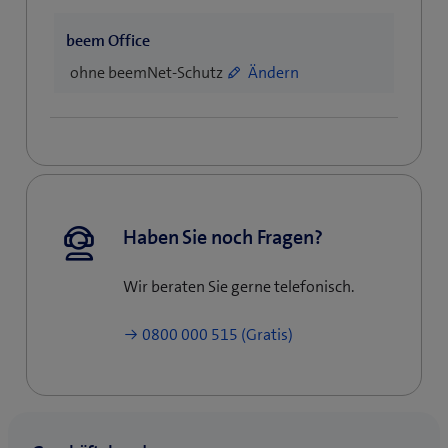
e
beem Office
w
t
ohne beemNet-Schutz
Ändern
a
b
)
Haben Sie noch Fragen?
Wir beraten Sie gerne telefonisch.
0800 000 515 (Gratis)