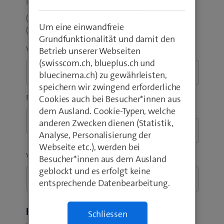
Ich bin bereits Swisscom-Geschäftskunde
*
Ja
Um eine einwandfreie
Nein
Grundfunktionalität und damit den
Vorname
*
Nachname
*
Betrieb unserer Webseiten
(swisscom.ch, blueplus.ch und
bluecinema.ch) zu gewährleisten,
speichern wir zwingend erforderliche
Firma / Institution
*
Geschäftliche E-Mail-
Cookies auch bei Besucher*innen aus
Adresse
*
dem Ausland. Cookie-Typen, welche
anderen Zwecken dienen (Statistik,
Analyse, Personalisierung der
Webseite etc.), werden bei
Vorwahl
*
Telefon geschäftlich
*
Besucher*innen aus dem Ausland
geblockt und es erfolgt keine
entsprechende Datenbearbeitung.
Refer & Benefit Vorteil
Schliessen