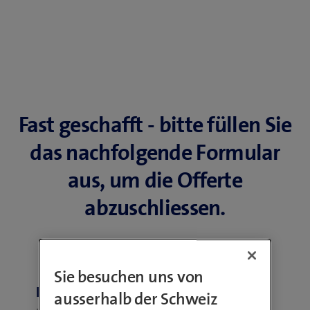
Fast geschafft - bitte füllen Sie
das nachfolgende Formular
aus, um die Offerte
abzuschliessen.
Sie besuchen uns von
Ihre Kontaktdaten
ausserhalb der Schweiz