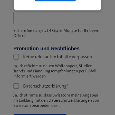
Verfügen Sie über einen Refer & Benefit
Empfehlungscode?
Sichern Sie sich jetzt 4 Gratis Monate für Ihr beem
Office.¹
Promotion und Rechtliches
Keine relevanten Inhalte verpassen
Ja, ich möchte zu neuen Whitepapers, Studien,
Trends und Handlungsempfehlungen per E-Mail
informiert werden.
Datenschutzerklärung
*
Ja, ich stimme zu, dass Swisscom meine Angaben
im Einklang mit den Datenschutzerklärungen von
Swisscom bearbeiten darf.