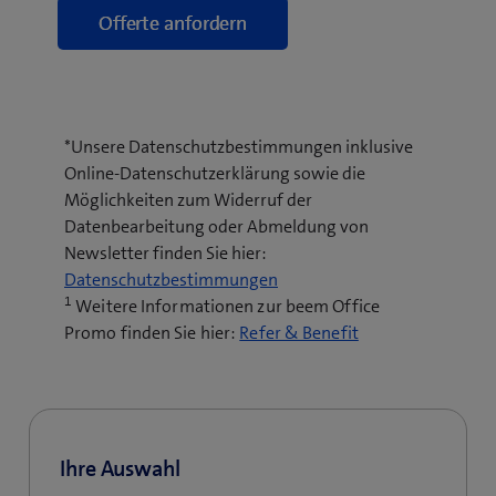
*Unsere Datenschutzbestimmungen inklusive
Online-Datenschutzerklärung sowie die
Möglichkeiten zum Widerruf der
Datenbearbeitung oder Abmeldung von
Newsletter finden Sie hier:
(
Datenschutzbestimmungen
1
o
Weitere Informationen zur beem Office
p
Promo finden Sie hier:
Refer & Benefit
e
n
s
i
n
Ihre Auswahl
n