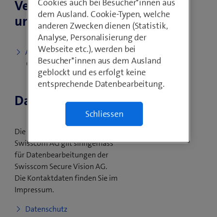
Cookies auch bei Besucher*innen aus
Vertragsbestimm
dem Ausland. Cookie-Typen, welche
ungen
anderen Zwecken dienen (Statistik,
Analyse, Personalisierung der
Webseite etc.), werden bei
Allgemeine
Besucher*innen aus dem Ausland
Geschäftsbedingungen
geblockt und es erfolgt keine
entsprechende Datenbearbeitung.
Datenschutz
Schliessen
Die Datenschutzerklärung der
Swisscom AG gilt sinngemäss
für Datenbearbeitungen der
Swisscom Secure Vision AG.
Die Kontaktdaten finden Sie im
Impressum.
Datenschutz