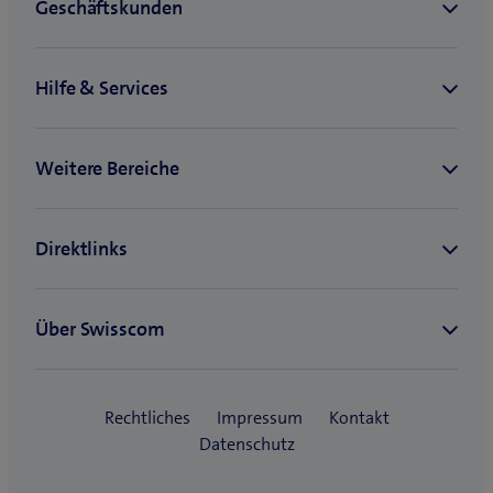
Neuabschluss von beem Office,
Smart Business Connect
oder Protect & Connect
während 6 Monaten die
Abogebühren geschenkt.
Mindestbezugsdauer: 24
Monate bei allen beem Office
und Protect & Connect
Produkten sowie 36 Monate
bei Smart Business Connect.
Das Angebot gilt bis zum
30.12.2026 und ist nicht mit
anderen Promotionen
kumulierbar.