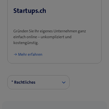
Startups.ch
Gründen Sie Ihr eigenes Unternehmen ganz
einfach online – unkompliziert und
kostengünstig.
Mehr erfahren
* Rechtliches
Im ersten Jahr ab erstmaliger
Eintragung im Handelsregister
erhält eine Firma bei jedem