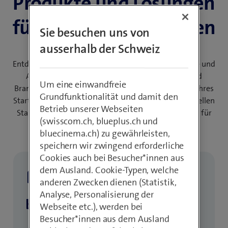
Produkte und Lösungen
für junge Unternehmen
Sie besuchen uns von
ausserhalb der Schweiz
Entdecken Sie Kommunikationslösungen, IT-Produkte und
Arbeitsplätze aus der Cloud sowie Sicherheits- und
Um eine einwandfreie
Branchenlösungen, die optimal zu den Bedürfnissen Ihres
Grundfunktionalität und damit den
Start-ups passen. Profitieren Sie von unserer individuellen
Betrieb unserer Webseiten
Start-up-Beratung und attraktiven Vergünstigungen für
(swisscom.ch, blueplus.ch und
Neugründer*innen.
bluecinema.ch) zu gewährleisten,
speichern wir zwingend erforderliche
Start-Up-Vorteil: 6 Monate kostenlos*
Cookies auch bei Besucher*innen aus
dem Ausland. Cookie-Typen, welche
anderen Zwecken dienen (Statistik,
Analyse, Personalisierung der
beem Office
Webseite etc.), werden bei
Besucher*innen aus dem Ausland