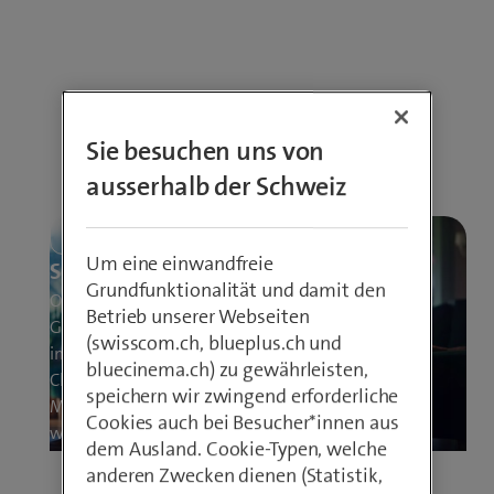
technologische Wunderwerke und eine
echte Unterstützung im Alltag. Sie
überprüfen die Herzfrequenz, die
Schlafqualität und können sogar nach
Hilfe rufen.
Sie besuchen uns von
:
Jetzt lesen
ausserhalb der Schweiz
Wie
Tracker
Internet
Sicherheit
und
Um eine einwandfreie
Smartwatches
So kaufst du sicher ein
Grundfunktionalität und damit den
Ihnen
Online einkaufen ist bequem.
Betrieb unserer Webseiten
im
Gleichzeitig werden Betrugsmaschen
(swisscom.ch, blueplus.ch und
Alltag
immer professioneller. Mit einfachen
bluecinema.ch) zu gewährleisten,
helfen
Checks und modernem Schutz wie der
speichern wir zwingend erforderliche
können
My Security App kannst du dich
Cookies auch bei Besucher*innen aus
wirksam absichern.
dem Ausland. Cookie-Typen, welche
anderen Zwecken dienen (Statistik,