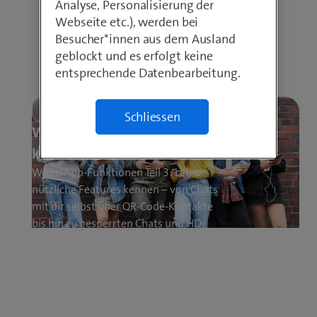
Analyse, Personalisierung der
Webseite etc.), werden bei
Besucher*innen aus dem Ausland
geblockt und es erfolgt keine
:
Jetzt lesen
entsprechende Datenbearbeitung.
So
kaufst
Handy
Apps
Artikelserie
du
Schliessen
sicher
WhatsApp-Funktionen, die du
ein
kennen solltest – Teil 3
WhatsApp-Funktionen Teil 3: Lerne
nützliche Features kennen – von Chats
mit dir selbst über QR-Code-Kontakte
bis hin zu gesperrten Chats und HD-
Bildversand.