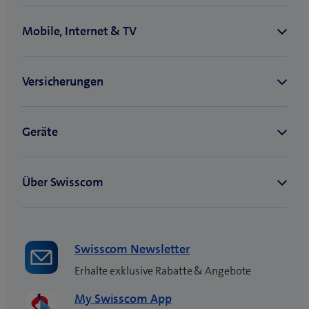
dich
auf
den
richtigen
Weg
Swisscom Newsletter
Erhalte exklusive Rabatte & Angebote
My Swisscom App