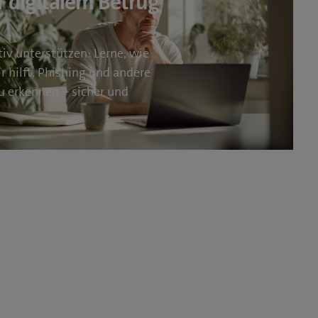
r digitalem Betrug
tiv unterstützen: Lerne, wie
r hilft, Phishing und andere
u erkennen – sicher und