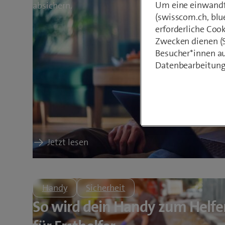
Um eine einwandfr
absichern.
(swisscom.ch, blu
erforderliche Coo
Zwecken dienen (St
Besucher*innen au
Datenbearbeitung
:
Jetzt lesen
So
kaufst
du
Handy
Sicherheit
sicher
So wird dein Handy zum Helfe
ein