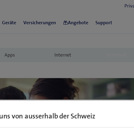
cher ein
uns von ausserhalb der Schweiz
n Betrugsmaschen immer professioneller. Mit
My Security App kannst du dich wirksam