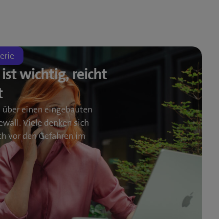
erie
ist wichtig, reicht
t
t über einen eingebauten
ewall. Viele denken sich
ch vor den Gefahren im