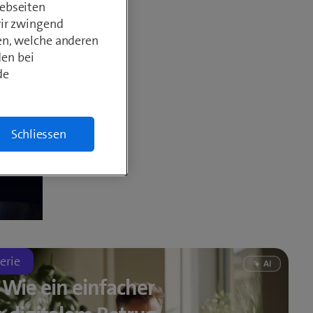
ebseiten
wir zwingend
en, welche anderen
den bei
de
Schliessen
erie
: Wie ein einfacher