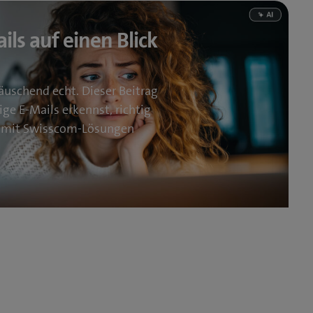
ils auf einen Blick
täuschend echt. Dieser Beitrag
ige E-Mails erkennst, richtig
 mit Swisscom-Lösungen