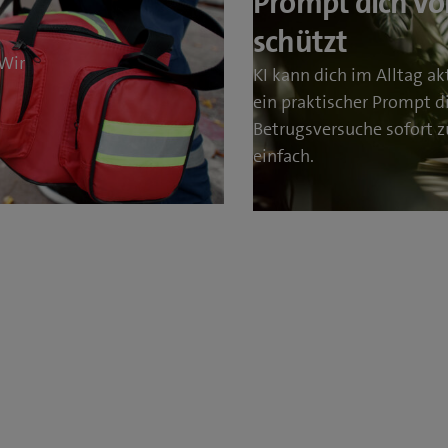
Prompt dich vo
schützt
 Wir
KI kann dich im Alltag ak
ein praktischer Prompt di
Betrugsversuche sofort z
einfach.
:
Jetzt lesen
KI
im