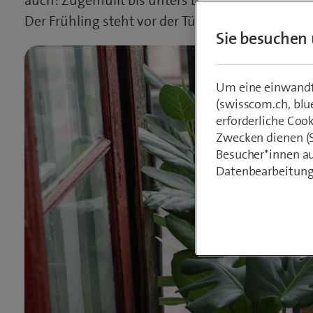
auch: Zugemüllt bis unters Dach, leidet irgendw
Der Frühling steht vor der Tür. Zeit für einen Res
Sie besuchen 
Um eine einwandfr
(swisscom.ch, blu
erforderliche Coo
Zwecken dienen (St
Besucher*innen au
Datenbearbeitung