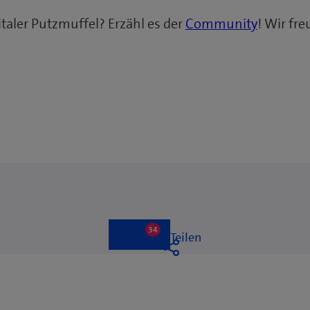
taler Putzmuffel? Erzähl es der
Community
! Wir fr
34
34
Like
Teilen
likes
Liken