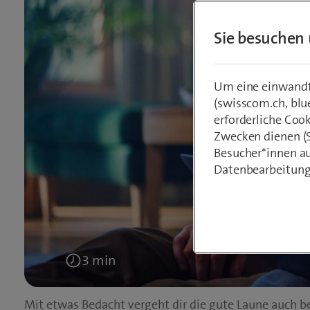
Sie besuchen 
Um eine einwandfr
(swisscom.ch, blu
erforderliche Coo
Zwecken dienen (St
Besucher*innen au
Datenbearbeitung
3 min
Lesedauer:
Mit etwas Bedacht vergeht dir die gute Laune auch b