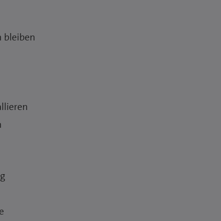
 bleiben
llieren
n
ng
e