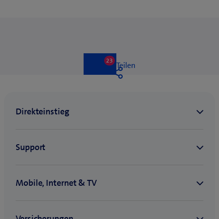
23
23
Like
Teilen
likes
Liken