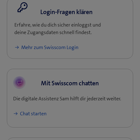
Login-Fragen klären
Erfahre, wie du dich sicher einloggst und
deine Zugangsdaten schnell findest.
(
Mehr zum Swisscom Login
ö
f
f
n
Mit Swisscom chatten
e
t
Die digitale Assistenz Sam hilft dir jederzeit weiter.
e
i
Chat starten
n
n
e
u