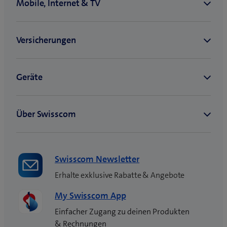
e
s
F
e
n
s
t
e
r
)
Swisscom Newsletter
Erhalte exklusive Rabatte & Angebote
My Swisscom App
Einfacher Zugang zu deinen Produkten
& Rechnungen