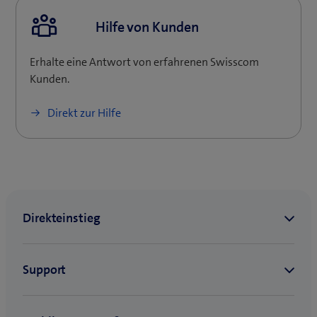
e
Hilfe von Kunden
s
F
e
Erhalte eine Antwort von erfahrenen Swisscom
n
Kunden.
s
(
t
Direkt zur Hilfe
ö
e
f
r
f
)
n
e
t
e
i
n
n
e
u