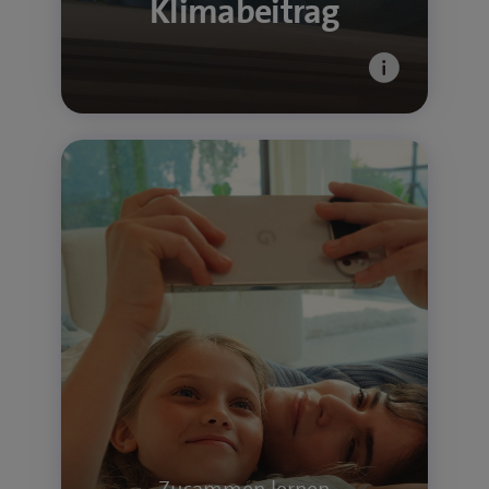
Klimabeitrag
Medienkompetenz für alle
Ob das erste eigene Smartphone,
regelmässige Videocalls oder digitale
Fotoalben: Digital unterwegs sein gehört
heute zum Alltag – für Kinder, Eltern und
Grosseltern. Mit unseren Ratgebern,
Erklärvideos und Kursen setzen wir uns
dafür ein, dass alle sicher und
selbstbestimmt durchs Netz navigieren.