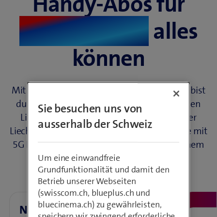
Handy-Abos für
Liechtenstein
alles
können
Mit einem Swisscom NATEL® FL Handy-Abo bist
du bei uns im besten Netz überall mit deinen
Sie besuchen uns von
Liebsten verbunden. Telefoniere mit deiner
ausserhalb der Schweiz
Liechtensteiner Telefonnummer +423, surfe mit
5G Highspeed und profitiere von zusätzlichem
Schutz.
Um eine einwandfreie
Grundfunktionalität und damit den
Betrieb unserer Webseiten
(swisscom.ch, blueplus.ch und
bluecinema.ch) zu gewährleisten,
NATEL® FL S
speichern wir zwingend erforderliche