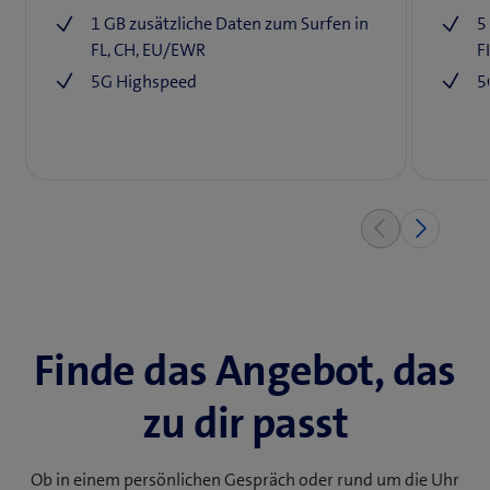
1 GB zusätzliche Daten zum Surfen in
5
FL, CH, EU/EWR
F
5G Highspeed
5
Finde das Angebot, das
zu dir passt
Ob in einem persönlichen Gespräch oder rund um die Uhr