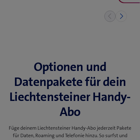
f
n
e
t
e
i
n
n
Optionen und
e
u
Datenpakete für dein
e
s
Liechtensteiner Handy-
F
e
Abo
n
s
t
Füge deinem Liechtensteiner Handy-Abo jederzeit Pakete
e
für Daten, Roaming und Telefonie hinzu. So surfst und
r