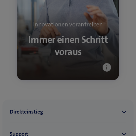
morgen – für mehr Konnektivität,
Sicherheit und Lebensqualität.
Innovationen vorantreiben
Mehr über digitale Transformation
Immer einen Schritt
voraus