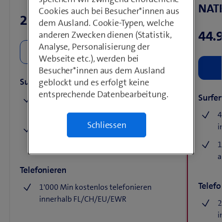
NATE
Cookies auch bei Besucher*innen aus
29.90/Mt.
dem Ausland. Cookie-Typen, welche
44.
anderen Zwecken dienen (Statistik,
Analyse, Personalisierung der
Webseite etc.), werden bei
Besucher*innen aus dem Ausland
Surfen
geblockt und es erfolgt keine
entsprechende Datenbearbeitung.
Surfe
5 GB/Mt. mit 5G Highspeed surfen
innerhalb FL/CH/EU/EWR
4
Schliessen
i
100 MB Daten & 1'000 SMS pro Monat
ausserhalb EU/EWR
1
a
Telefonieren
Telefo
1'000 Min kostenlos telefonieren
innerhalb FL/CH/EU/EWR
2
i