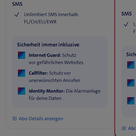
SMS
SMS
Unlimitiert SMS innerhalb
FL/CH/EU/EWR
U
Sicherheit immer inklusive
Sich
Internet Guard:
Schutz
vor gefährlichen Websites
Callfilter:
Schutz vor
unerwünschten Anrufen
Identity Monitor:
Die Alarmanlage
für deine Daten
(
Abo-Details anzeigen
ö
Abo
f