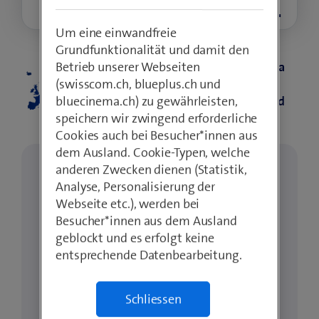
S
M
L
XL
Um eine einwandfreie
Grundfunktionalität und damit den
Für alle, die so vielfältig wie Europa
Betrieb unserer Webseiten
sind – unlimitiert surfen und
(swisscom.ch, blueplus.ch und
telefonieren in der Schweiz, EU und
bluecinema.ch) zu gewährleisten,
UK.
speichern wir zwingend erforderliche
Cookies auch bei Besucher*innen aus
dem Ausland. Cookie-Typen, welche
anderen Zwecken dienen (Statistik,
Deine Vorteile in diesem Angebot
Analyse, Personalisierung der
Exklusiv online: 59.90
Webseite etc.), werden bei
Aktivierung geschenkt
Besucher*innen aus dem Ausland
geblockt und es erfolgt keine
entsprechende Datenbearbeitung.
Ich habe blue Internet (20.–/Mt.
Rabatt)
Schliessen
So sparst du