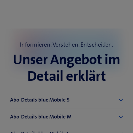
Informieren. Verstehen. Entscheiden.
Unser Angebot im
Detail erklärt
Abo-Details blue Mobile S
Details zum Abo
Abo-Details blue Mobile M
Details zum Abo
Surfen und telefonieren in der Schweiz