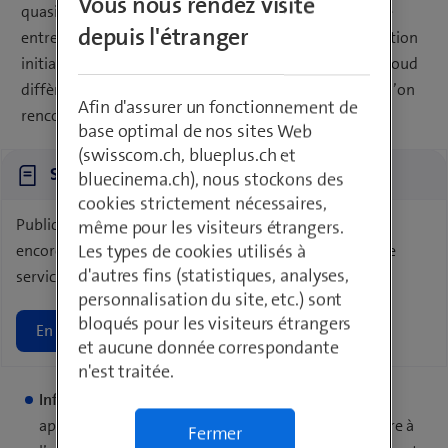
Vous nous rendez visite
quasiment toutes les entreprises. Mais comme chaque
depuis l'étranger
entreprise se trouve dans un endroit différent, la situation
initiale et donc la voie pour la transformation vers le cloud
diffèrent complètement. Voici trois des scénarios que l’on
Afin d'assurer un fonctionnement de
rencontre dans le monde réel:
base optimal de nos sites Web
(swisscom.ch, blueplus.ch et
Swisscom Cloud Services
bluecinema.ch), nous stockons des
cookies strictement nécessaires,
Public Cloud, Private Cloud, solutions hybrides et plus
même pour les visiteurs étrangers.
Les types de cookies utilisés à
encore: Swisscom propose aux entreprises une offre de
d'autres fins (statistiques, analyses,
services IT & cloud complète et variée.
personnalisation du site, etc.) sont
bloqués pour les visiteurs étrangers
En savoir plus
et aucune donnée correspondante
n'est traitée.
Infrastructure hybride I:
Une grande partie des
applications tourne dans le centre de données propre à
Fermer