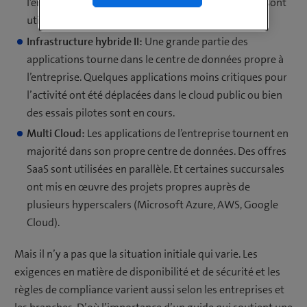
l’entreprise. Des offres SaaS comme Microsoft 365 sont
utilisées en parallèle.
Infrastructure hybride II:
Une grande partie des
applications tourne dans le centre de données propre à
l’entreprise. Quelques applications moins critiques pour
l’activité ont été déplacées dans le cloud public ou bien
des essais pilotes sont en cours.
Multi Cloud:
Les applications de l’entreprise tournent en
majorité dans son propre centre de données. Des offres
SaaS sont utilisées en parallèle. Et certaines succursales
ont mis en œuvre des projets propres auprès de
plusieurs hyperscalers (Microsoft Azure, AWS, Google
Cloud).
Mais il n’y a pas que la situation initiale qui varie. Les
exigences en matière de disponibilité et de sécurité et les
règles de compliance varient aussi selon les entreprises et