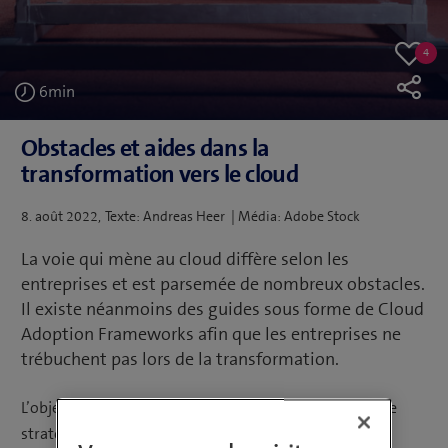
4
4
Like
likes
6
min
Obstacles et aides dans la
transformation vers le cloud
Publié
8. août 2022
Texte: Andreas Heer | Média: Adobe Stock
le
La voie qui mène au cloud diffère selon les
entreprises et est parsemée de nombreux obstacles.
Il existe néanmoins des guides sous forme de Cloud
Adoption Frameworks afin que les entreprises ne
trébuchent pas lors de la transformation.
L’objectif est clair mais la voie est totalement libre: Une
stratégie cloud est aujourd’hui à l’ordre du jour de