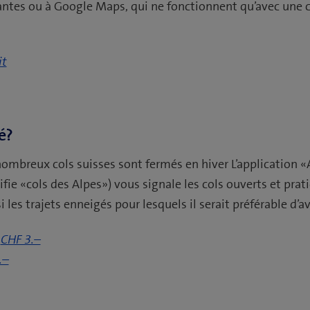
ntes ou à Google Maps, qui ne fonctionnent qu’avec une 
it
é?
ombreux cols suisses sont fermés en hiver L’application 
ifie «cols des Alpes») vous signale les cols ouverts et prat
i les trajets enneigés pour lesquels il serait préférable d’a
,
CHF 3.–
.–