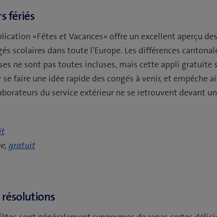
s fériés
plication «Fêtes et Vacances» offre un excellent aperçu des 
és scolaires dans toute l’Europe. Les différences cantona
ses ne sont pas toutes incluses, mais cette appli gratuite
 se faire une idée rapide des congés à venir, et empêche a
aborateurs du service extérieur ne se retrouvent devant un
it
e,
gratuit
 résolutions
fêtes sont généralement synonymes de repas certes délici