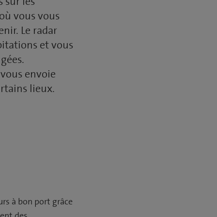
 sur les
 où vous vous
enir. Le radar
itations et vous
igées.
 vous envoie
rtains lieux.
rs à bon port grâce
ment des