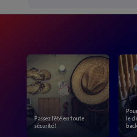
Pour
Passez l’été en toute
le c
sécurité!
bac