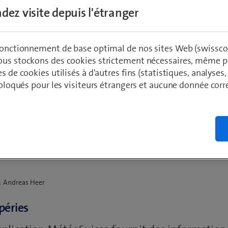
dez visite depuis l'étranger
 fonctionnement de base optimal de nos sites Web (swissco
ous stockons des cookies strictement nécessaires, même po
es de cookies utilisés à d'autres fins (statistiques, analyses
t bloqués pour les visiteurs étrangers et aucune donnée cor
ces applications, vous 
l’hiver en toute sécurit
e: Andreas Heer
péries