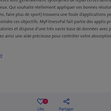
eux. Qui souhaite réellement appliquer ses bonnes résol
s, faire plus de sport) trouvera une foule d’applications 
teindre ces objectifs. MyFitnessPal fait partie des applis pr
calories et dispose d’une très vaste base de données avec p
ez ainsi une aide précieuse pour contrôler votre absorption
it
2
2
Like
Partager
likes