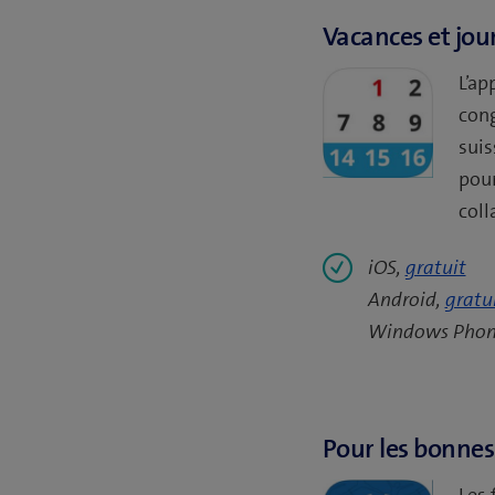
Vacances et jour
L’ap
cong
suis
pour
coll
iOS,
gratuit
Android,
gratu
Windows Phon
Pour les bonnes
Les 