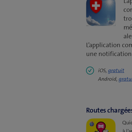
L’a
co
tro
mét
ale
L’application co
une notification
iOS,
gratuit
Android,
gratu
Routes chargées
Quic
à l’