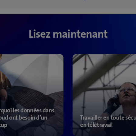
Lisez maintenant
quoi les données dans
loud ont besoin d’un
Travailler en toute sécu
kup
en télétravail