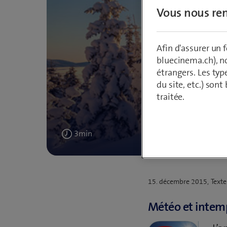
Vous nous ren
Afin d'assurer un
bluecinema.ch), n
étrangers. Les typ
du site, etc.) son
Grâce à 
traitée.
3
min
Publié
15. décembre 2015
Text
le
Météo et intem