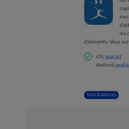
copi
moin
d’at
les 
d’aliments. Vous aur
iOS,
gratuit
Android,
gratu
Trucs & Astuces