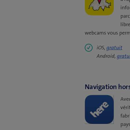
info
parc
libr
webcams vous permett
iOS,
gratuit
Android,
gratu
Navigation hors
Avec
véri
fabr
pays