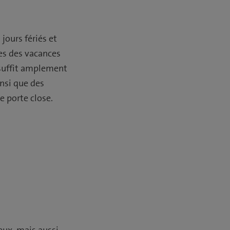
jours fériés et
les des vacances
 suffit amplement
insi que des
e porte close.
eux, mais aussi