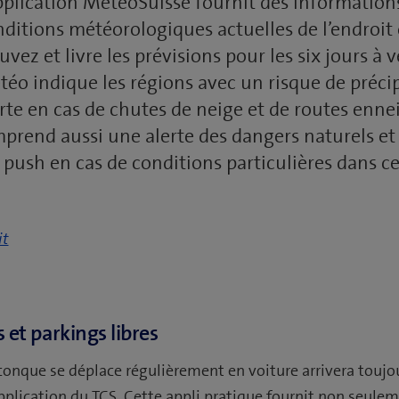
pplication MétéoSuisse fournit des informations
nditions météorologiques actuelles de l’endroit
uvez et livre les prévisions pour les six jours à v
éo indique les régions avec un risque de précip
rte en cas de chutes de neige et de routes enne
mprend aussi une alerte des dangers naturels et
 push en cas de conditions particulières dans ce
it
 et parkings libres
onque se déplace régulièrement en voiture arrivera toujou
application du TCS. Cette appli pratique fournit non seule