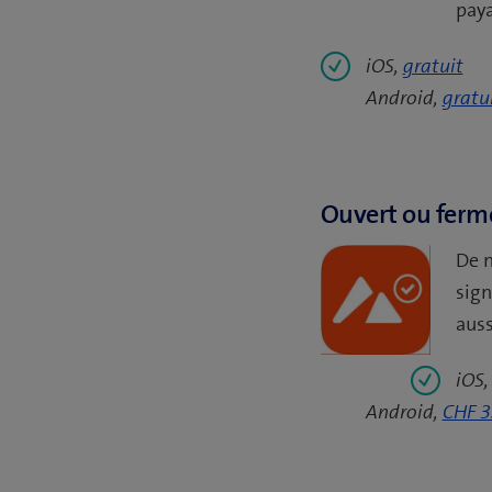
paya
iOS,
gratuit
Android,
gratu
Ouvert ou ferm
De n
sign
auss
iOS
Android,
CHF 3