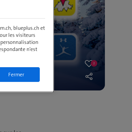
m.ch, blueplus.ch et
ur les visiteurs
, personnalisation
respondante n'est
traversez
2
é
2
Like
likes
Fermer