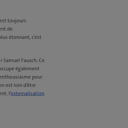
est toujours
ent de
plus étonnant, c’est
oir Samuel Fausch. Ce
s’occupe également
n enthousiasme pour
n est loin d’être
t, l’
externalisation