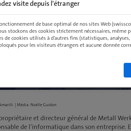
dez visite depuis l'étranger
 fonctionnement de base optimal de nos sites Web (swissco
ous stockons des cookies strictement nécessaires, même po
es de cookies utilisés à d'autres fins (statistiques, analyses
t bloqués pour les visiteurs étrangers et aucune donnée cor
on et assistant informa
 Amarilli | Média: Noëlle Guidon
ropriétaire et directeur général de Metall Werk
sable de l’informatique dans son entreprise. E