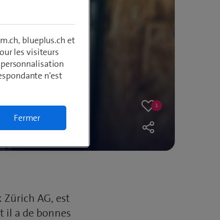
m.ch, blueplus.ch et
ur les visiteurs
, personnalisation
respondante n'est
1
tique
One
Like
Fermer
like
 Zürich AG, est
t il a de bonnes