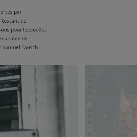
fertes par
n testant de
sons pour lesquelles
re capable de
it Samuel Fausch.