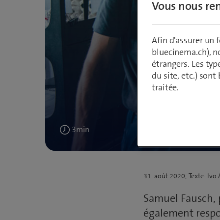
Vous nous ren
Afin d'assurer un
bluecinema.ch), n
étrangers. Les typ
du site, etc.) son
traitée.
Patr
3
min
Publié
31. août 2020
Texte: Ivo
le
Samuel Fausch, p
également respon