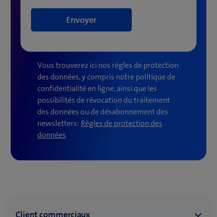
Vous trouverez ici nos règles de protection
des données, y compris notre politique de
confidentialité en ligne, ainsi que les
possibilités de révocation du traitement
des données ou de désabonnement des
newsletters:
Règles de protection des
(
données
o
u
v
r
e
u
n