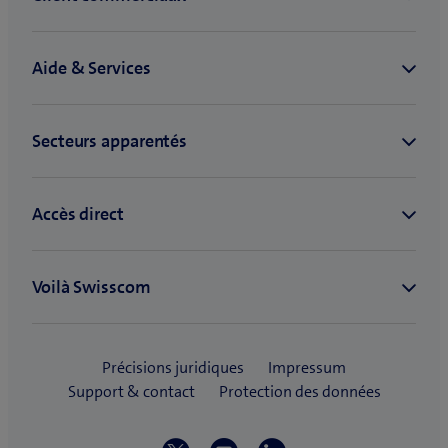
e
n
o
u
v
e
l
l
e
f
e
n
ê
t
r
e
)