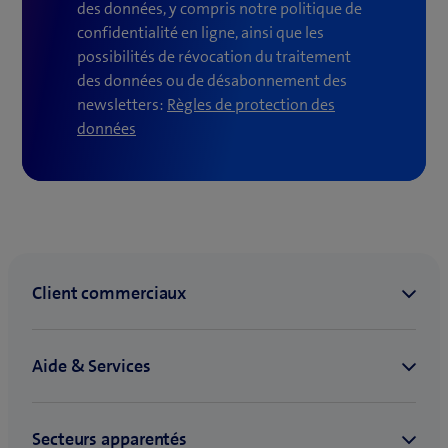
des données, y compris notre politique de
confidentialité en ligne, ainsi que les
possibilités de révocation du traitement
des données ou de désabonnement des
newsletters:
Règles de protection des
(
données
o
u
v
r
e
u
n
e
n
o
u
v
e