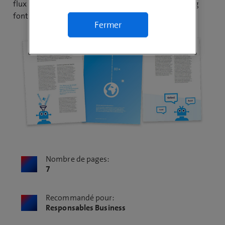
flux de données en résultant, les experts en marketing
font de plus en plus appel à l’IA.
Fermer
Nombre de pages:
7
Recommandé pour:
Responsables Business