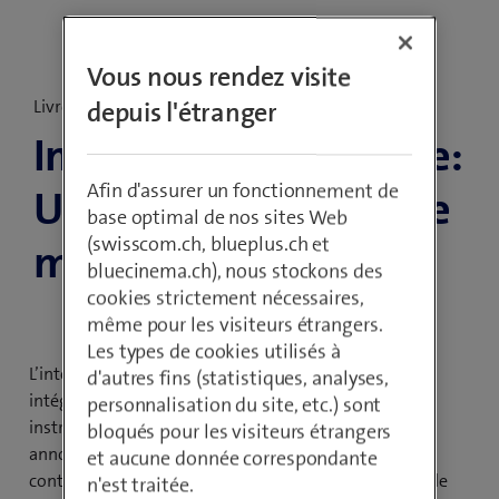
Vous nous rendez visite
Livre blanc
depuis l'étranger
Intelligence artificielle:
Afin d'assurer un fonctionnement de
Une révolution pour le
base optimal de nos sites Web
(swisscom.ch, blueplus.ch et
marketing?
bluecinema.ch), nous stockons des
cookies strictement nécessaires,
même pour les visiteurs étrangers.
Les types de cookies utilisés à
L’intelligence artificielle (IA) fait de plus en plus partie
d'autres fins (statistiques, analyses,
intégrante des services de marketing. En effet, les
personnalisation du site, etc.) sont
instruments de marketing classiques tels que les
bloqués pour les visiteurs étrangers
annonces ou les newsletters sont supplantés par des
et aucune donnée correspondante
contenus numérisés, personnalisés. Afin de maîtriser le
n'est traitée.