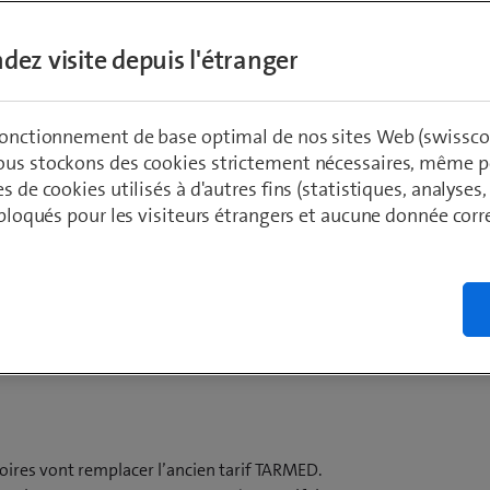
dicales
dez visite depuis l'étranger
e
 fonctionnement de base optimal de nos sites Web (swissco
ous stockons des cookies strictement nécessaires, même po
es de cookies utilisés à d'autres fins (statistiques, analyses
t bloqués pour les visiteurs étrangers et aucune donnée cor
 TARMED actuel
oires vont remplacer l’ancien tarif TARMED.