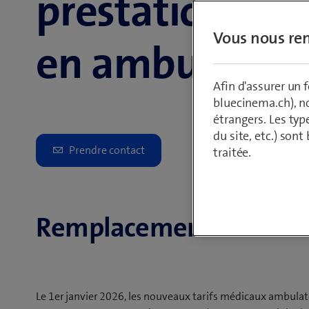
prestations mé
Vous nous ren
en ambulatoir
Afin d'assurer un
bluecinema.ch), n
étrangers. Les typ
du site, etc.) son
traitée.
Remplacement du tarif
Le 1er janvier 2026, les nouveaux tarifs médicaux ambulat