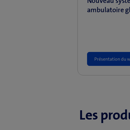
Nouveau systè
ambulatoire g
Présentation du w
Les prod