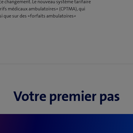
 ce changement. Le nouveau système tarifaire
arifs médicaux ambulatoires» (CPTMA), qui
si que sur des «forfaits ambulatoires»
veau
al?
Votre premier pas
ts s’imposent sur les produits
gueur, toutes les prestations médicales
elon le nouveau système tarifaire.
alement une certaine réorganisation