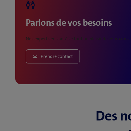
avec les défis que cela implique. Profitez-en pour vérif
cabinet en vue d’identifier et d’exploiter tout le poten
Parlons de vos besoins
Nos experts en santé se font un plaisir de vous conse
Prendre contact
Des n