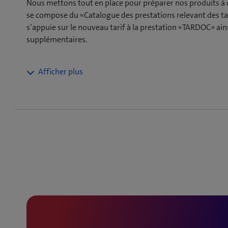
Nous mettons tout en place pour préparer nos produits à
se compose du «Catalogue des prestations relevant des t
s’appuie sur le nouveau tarif à la prestation «TARDOC» ain
supplémentaires.
Tout est prêt pour
l’instauration du nou
système tarifaire glob
Avec le nouveau système tarifaire, plusieurs ajustemen
curaMED, curaLINE et curaBILL. À la date d’entrée en vi
ambulatoires devront être décomptées exclusivement s
Outre les changements techniques, cela entraînera ég