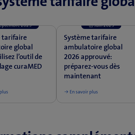
système tarifaire globa
eptembre 2025
Juin 2025
tarifaire
Système tarifaire
oire global
ambulatoire global
lisez l’outil de
2026 approuvé:
dage curaMED
préparez-vous dès
maintenant
 plus
En savoir plus