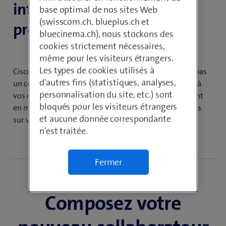
infrastructure, tout en vous
base optimal de nos sites Web
(swisscom.ch, blueplus.ch et
protégeant des menaces?
bluecinema.ch), nous stockons des
cookies strictement nécessaires,
même pour les visiteurs étrangers.
Les types de cookies utilisés à
Cisco Digital Network Architecture (Cisco DNA) n’est pas
d'autres fins (statistiques, analyses,
un collaborateur, mais un outil réseau multifonctions à
personnalisation du site, etc.) sont
vos côtés. Cette solution réseau logicielle vous soutient
bloqués pour les visiteurs étrangers
en matière d’automatisation et de garantie de services
et aucune donnée correspondante
sur vos réseaux WAN, de campus et de succursales.
n'est traitée.
Fermer
Composez votre