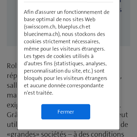
TIC englobe plusieurs services
Afin d'assurer un fonctionnement de
Swisscom parfaitement
base optimal de nos sites Web
(swisscom.ch, blueplus.ch et
orchestrés.
bluecinema.ch), nous stockons des
cookies strictement nécessaires,
même pour les visiteurs étrangers.
Les types de cookies utilisés à
d'autres fins (statistiques, analyses,
Rolf Schubiger est un fournisseur
personnalisation du site, etc.) sont
réputé d’aménagements de cuisines,
bloqués pour les visiteurs étrangers
salles de bains et autres pièces. En
et aucune donnée correspondante
n'est traitée.
matière de TIC, la PME est aussi
exigeante qu’une grande entreprise.
Fermer
Grâce à Swisscom, Rolf Schubiger peut
utiliser les mêmes solutions TIC que de
«grandes» sociétés – à des conditions