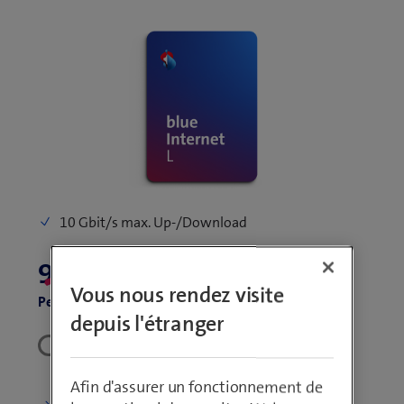
10 Gbit/s max. Up-/Download
49.90/mois
Vous nous rendez visite
Pendant 12 mois, puis 91.80
depuis l'étranger
Rabais Combiné de 20.–/mois avec un
abonnement blue Mobile existant
Afin d'assurer un fonctionnement de