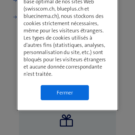
Comment ça marche?
base optimal de nos sites Web
(swisscom.ch, blueplus.ch et
bluecinema.ch), nous stockons des
Modifier l'abo existant
cookies strictement nécessaires,
même pour les visiteurs étrangers.
Les types de cookies utilisés à
d'autres fins (statistiques, analyses,
personnalisation du site, etc.) sont
bloqués pour les visiteurs étrangers
et aucune donnée correspondante
n'est traitée.
Exclusivité en ligne:
frais d'activation à
Fermer
99.90 offerte