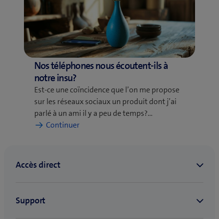
meilleures
applications
pour
votre
quotidien
Nos téléphones nous écoutent-ils à
notre insu?
Est-ce une coïncidence que l’on me propose
sur les réseaux sociaux un produit dont j’ai
parlé à un ami il y a peu de temps?…
:
Continuer
Nos
téléphones
nous
écoutent-
ils
à
notre
insu?