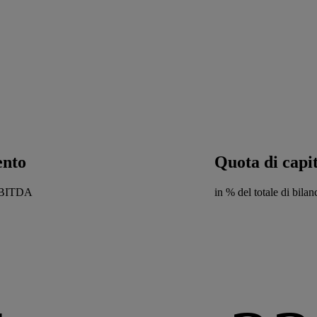
ento
Quota di capi
/EBITDA
in % del totale di bilan