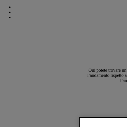
Qui potete trovare un 
l’andamento rispetto a
l’an