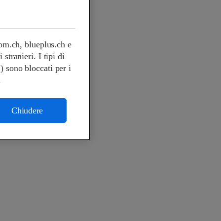
com.ch, blueplus.ch e
tranieri. I tipi di
.) sono bloccati per i
.
Chiudere