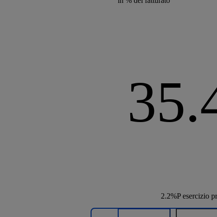
in % del fatturato
35
2.2%P
esercizio p