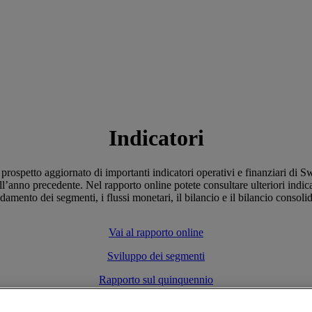
Indicatori
prospetto aggiornato di importanti indicatori operativi e finanziari di 
ll’anno precedente. Nel rapporto online potete consultare ulteriori indica
damento dei segmenti, i flussi monetari, il bilancio e il bilancio consoli
Vai al rapporto online
Sviluppo dei segmenti
Rapporto sul quinquennio