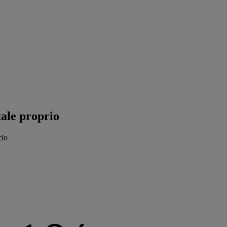
tale proprio
cio