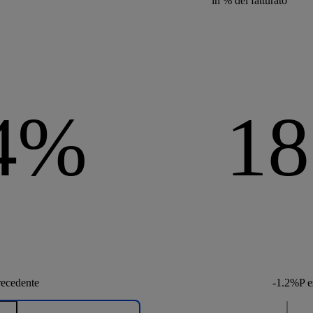
in % del fatturato
.4%
18
recedente
-1.2%P
e