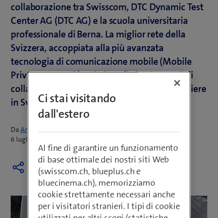
collaborazione tra Swisscom, DTC Dynamic Test
Center AG (DTC AG) e la scuola universitaria
professionale di Berna. La miglior rete della
Svizzera, accoppiata alla più avanzata
tecnologia di comunicazione mobile (Mobile
Private Network) e ai più sofisticati metodi di
collaudo, crea il contesto perfetto per accogliere
Ci stai visitando
in Svizzera la mobilità del futuro.
dall'estero
Da
Armin Schädeli
6 luglio 2026
Al fine di garantire un funzionamento
di base ottimale dei nostri siti Web
(swisscom.ch, blueplus.ch e
bluecinema.ch), memorizziamo
cookie strettamente necessari anche
per i visitatori stranieri. I tipi di cookie
utilizzati per altri scopi (statistiche,