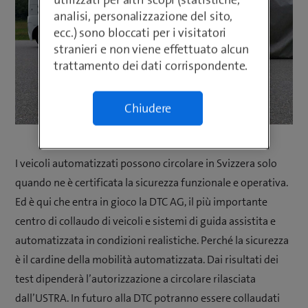
analisi, personalizzazione del sito,
ecc.) sono bloccati per i visitatori
stranieri e non viene effettuato alcun
trattamento dei dati corrispondente.
Chiudere
I veicoli automatizzati possono circolare in Svizzera solo
quando ne è certificata la sicurezza funzionale e operativa.
Ed è qui che entra in gioco la DTC AG, il più importante
centro di collaudo di veicoli e sistemi di guida assistita e
automatizzata in condizioni realistiche. Perché la sicurezza
è il cardine della mobilità automatizzata. Dai risultati dei
test dipenderà l’autorizzazione a circolare rilasciata
dall’USTRA. In futuro alla DTC potranno essere collaudati