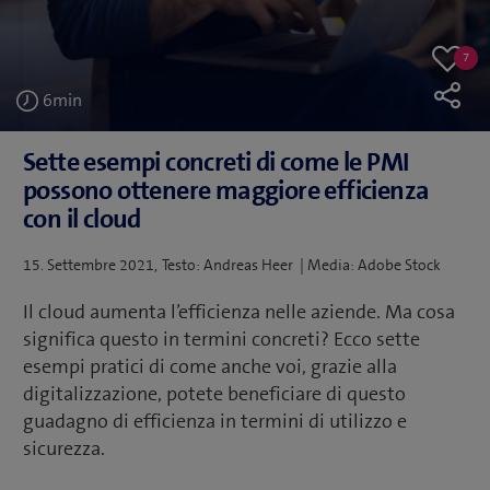
7
7
Like
likes
6
min
Sette esempi concreti di come le PMI
possono ottenere maggiore efficienza
con il cloud
Postato
15. Settembre 2021
Testo: Andreas Heer | Media: Adobe Stock
su
Il cloud aumenta l’efficienza nelle aziende. Ma cosa
significa questo in termini concreti? Ecco sette
esempi pratici di come anche voi, grazie alla
digitalizzazione, potete beneficiare di questo
guadagno di efficienza in termini di utilizzo e
sicurezza.