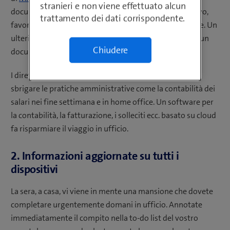
stranieri e non viene effettuato alcun
documenti da qualsiasi luogo e con qualsiasi dispositivo,
trattamento dei dati corrispondente.
favorendo, in particolare, anche il lavoro in home office. Un
ulteriore vantaggio? Più persone possono lavorare su un
Chiudere
documento contemporaneamente.
I direttori aziendali si ritrovano sempre più spesso a
sbrigare le pratiche amministrative come la contabilità dei
salari nei fine settimana e in home office. Un software per
la contabilità, la fatturazione, i solleciti ecc. basato su cloud
fa risparmiare il viaggio in ufficio.
2. Informazioni aggiornate su tutti i
dispositivi
La sera, a casa, vi viene in mente una mansione che dovete
completare urgentemente domani in ufficio. Annotate
immediatamente il compito nella to-do list del vostro