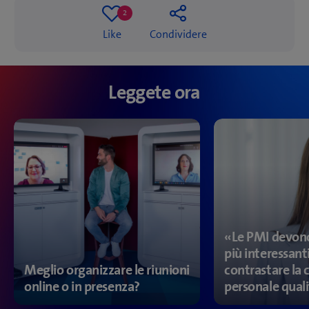
2
2
Like
Condividere
likes
Leggete ora
«Le PMI devon
più interessant
Meglio organizzare le riunioni
contrastare la 
online o in presenza?
personale quali