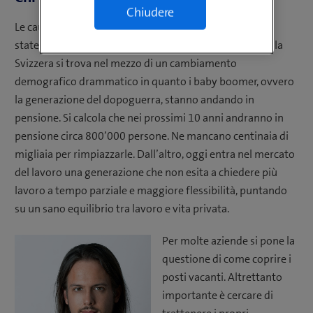
Chiudere
Le cause della carenza di manodopera qualificata sono
state individuate abbastanza rapidamente: da un lato, la
Svizzera si trova nel mezzo di un cambiamento
demografico drammatico in quanto i baby boomer, ovvero
la generazione del dopoguerra, stanno andando in
pensione. Si calcola che nei prossimi 10 anni andranno in
pensione circa 800’000 persone. Ne mancano centinaia di
migliaia per rimpiazzarle. Dall’altro, oggi entra nel mercato
del lavoro una generazione che non esita a chiedere più
lavoro a tempo parziale e maggiore flessibilità, puntando
su un sano equilibrio tra lavoro e vita privata.
Per molte aziende si pone la
questione di come coprire i
posti vacanti. Altrettanto
importante è cercare di