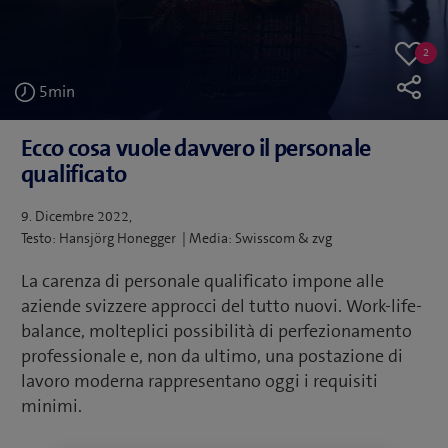
2
2
Like
likes
5
min
Ecco cosa vuole davvero il personale
qualificato
Postato
9. Dicembre 2022
su
Testo: Hansjörg Honegger | Media: Swisscom & zvg
La carenza di personale qualificato impone alle
aziende svizzere approcci del tutto nuovi. Work-life-
balance, molteplici possibilità di perfezionamento
professionale e, non da ultimo, una postazione di
lavoro moderna rappresentano oggi i requisiti
minimi.