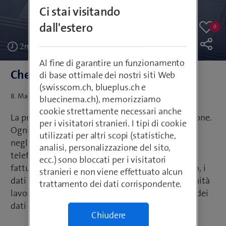
Ci stai visitando
dall'estero
0
0
Like
likes
2
min
Al fine di garantire un funzionamento
Check: Come gestite i dati?
di base ottimale dei nostri siti Web
(swisscom.ch, blueplus.ch e
Postato
8. Maggio 2023
Testo: Andreas Heer | Media: Swisscom
bluecinema.ch), memorizziamo
su
cookie strettamente necessari anche
La protezione dei dati mira a proteggere le persone.
per i visitatori stranieri. I tipi di cookie
Ogni PMI ha a che fare con le persone: nel team,
utilizzati per altri scopi (statistiche,
negli acquisti e nella vendita. Che si tratti di
analisi, personalizzazione del sito,
telefonare, comunicare con i clienti, pagare le
ecc.) sono bloccati per i visitatori
fatture dei fornitori o svolgere colloqui di lavoro, i
stranieri e non viene effettuato alcun
dati personali caratterizzano la nostra quotidianità
trattamento dei dati corrispondente.
lavorativa. Scoprite di più sulla vostra gestione dei
dati con il nostro check.
Chiudere