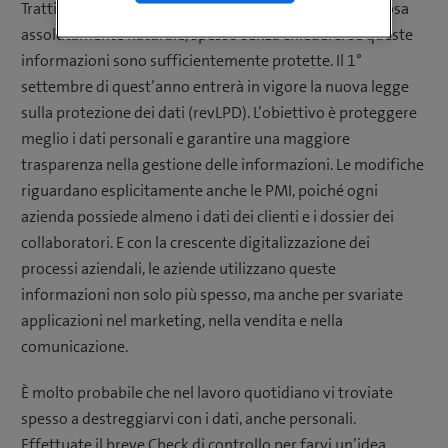
Trattiamo informazioni personali come se fosse una cosa
assolutamente naturale, spesso senza chiederci se queste
informazioni sono sufficientemente protette. Il 1°
settembre di quest’anno entrerà in vigore la nuova legge
sulla protezione dei dati (revLPD). L’obiettivo è proteggere
meglio i dati personali e garantire una maggiore
trasparenza nella gestione delle informazioni. Le modifiche
riguardano esplicitamente anche le PMI, poiché ogni
azienda possiede almeno i dati dei clienti e i dossier dei
collaboratori. E con la crescente digitalizzazione dei
processi aziendali, le aziende utilizzano queste
informazioni non solo più spesso, ma anche per svariate
applicazioni nel marketing, nella vendita e nella
comunicazione.
È molto probabile che nel lavoro quotidiano vi troviate
spesso a destreggiarvi con i dati, anche personali.
Effettuate il breve Check di controllo per farvi un’idea