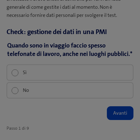
generale di come gestite i dati al momento. Non è
necessario fornire dati personali per svolgere il test.
Check: gestione dei dati in una PMI
Quando sono in viaggio faccio spesso
Name
telefonate di lavoro, anche nei luoghi pubblici.
*
Questo
Sì
campo
serve
No
per
la
convalida
e
dovrebbe
essere
Passo
1
di
9
lasciato
inalterato.