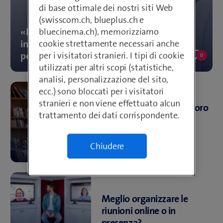
di base ottimale dei nostri siti Web
(swisscom.ch, blueplus.ch e
«Le PMI devono diventare più
bluecinema.ch), memorizziamo
interessanti per contrastare la carenza di
cookie strettamente necessari anche
personale qualificato»
per i visitatori stranieri. I tipi di cookie
0
0
utilizzati per altri scopi (statistiche,
likes
analisi, personalizzazione del sito,
ecc.) sono bloccati per i visitatori
stranieri e non viene effettuato alcun
Come le PMI curano le loro
trattamento dei dati corrispondente.
relazioni (anche)
digitalmente
Chiudere
Meglio organizzare le
riunioni online o in
presenza?