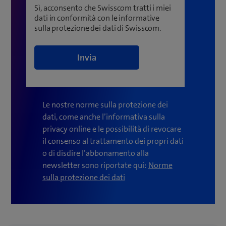
Sì, acconsento che Swisscom tratti i miei
dati in conformità con le informative
sulla protezione dei dati di Swisscom.
Le nostre norme sulla protezione dei
dati, come anche l’informativa sulla
privacy online e le possibilità di revocare
il consenso al trattamento dei propri dati
o di disdire l’abbonamento alla
newsletter sono riportate qui:
Norme
(
sulla protezione dei dati
a
p
r
e