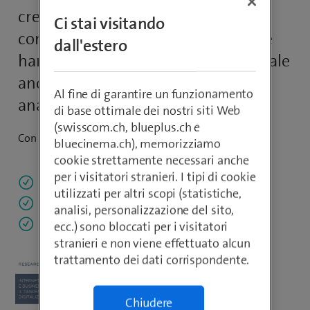
creato vantaggi in termini di
Ci stai visitando
concorrenza. Nell’implementazione
dall'estero
hanno giocato un ruolo fondamentale
anche le soluzioni di business
Al fine di garantire un funzionamento
analytics.
di base ottimale dei nostri siti Web
(swisscom.ch, blueplus.ch e
Con lo studio di MSM Research scoprirà:
bluecinema.ch), memorizziamo
cookie strettamente necessari anche
per i visitatori stranieri. I tipi di cookie
come si è sviluppato l’IoT in Svizzera
utilizzati per altri scopi (statistiche,
che ruolo hanno le soluzioni di business analytics
analisi, personalizzazione del sito,
come realizzare progetti IoT di successo
ecc.) sono bloccati per i visitatori
stranieri e non viene effettuato alcun
trattamento dei dati corrispondente.
Chiudere