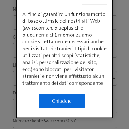
u
e
o
u
Nome
*
Al fine di garantire un funzionamento
v
n
di base ottimale dei nostri siti Web
a
a
(swisscom.ch, blueplus.ch e
f
n
bluecinema.ch), memorizziamo
i
u
Cognome
*
cookie strettamente necessari anche
n
o
per i visitatori stranieri. I tipi di cookie
e
v
utilizzati per altri scopi (statistiche,
s
a
analisi, personalizzazione del sito,
t
f
Lingua preferita
*
ecc.) sono bloccati per i visitatori
r
i
stranieri e non viene effettuato alcun
a
n
trattamento dei dati corrispondente.
)
e
s
Ditta / Istituzione
*
t
Chiudere
r
a
)
Numero cliente Swisscom (SCN)
*