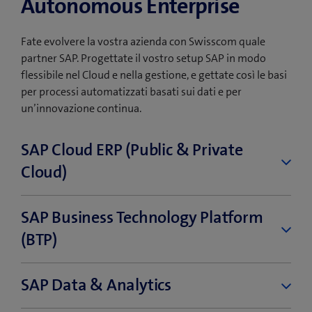
Autonomous Enterprise
Fate evolvere la vostra azienda con Swisscom quale
partner SAP. Progettate il vostro setup SAP in modo
flessibile nel Cloud e nella gestione, e gettate così le basi
per processi automatizzati basati sui dati e per
un’innovazione continua.
SAP Cloud ERP (Public & Private
Cloud)
La soluzione ERP basata sul Cloud rappresenta il
SAP Business Technology Platform
cuore digitale della vostra azienda e collega tutti i
(BTP)
processi chiave in un sistema. Utilizzate una
soluzione Cloud pubblica standardizzata per
massima forza innovativa o una Cloud privata
La piattaforma di innovazione SAP unisce gestione
SAP Data & Analytics
flessibile e personalizzabile per esigenze specifiche.
dei dati, analytics, intelligenza artificiale, sviluppo di
applicazioni e integrazione, per processi continui e